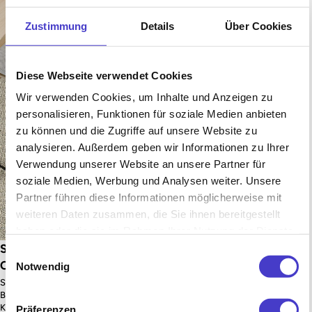
Zustimmung
Details
Über Cookies
Diese Webseite verwendet Cookies
Wir verwenden Cookies, um Inhalte und Anzeigen zu
personalisieren, Funktionen für soziale Medien anbieten
zu können und die Zugriffe auf unsere Website zu
analysieren. Außerdem geben wir Informationen zu Ihrer
Verwendung unserer Website an unsere Partner für
soziale Medien, Werbung und Analysen weiter. Unsere
Partner führen diese Informationen möglicherweise mit
weiteren Daten zusammen, die Sie ihnen bereitgestellt
haben oder die sie im Rahmen Ihrer Nutzung der Dienste
gesammelt haben.
Sitzpad für Barhocker
Curve Sitzpad
Einwilligungsauswahl
Curve
Notwendig
Sitzpad für den Curve
Besucherstuhl – für noch mehr
Sitzpad für den Curve
Komfort
Barhocker – für noch mehr
Komfort
Präferenzen