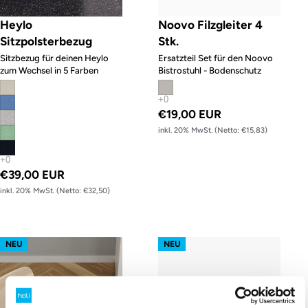
Heylo
Noovo Filzgleiter 4
Sitzpolsterbezug
Stk.
Sitzbezug für deinen Heylo
Ersatzteil Set für den Noovo
zum Wechsel in 5 Farben
Bistrostuhl - Bodenschutz
€19,00 EUR
inkl. 20% MwSt. (Netto: €15,83)
€39,00 EUR
inkl. 20% MwSt. (Netto: €32,50)
Sitzpad für Barhocker Curve
Curve Sitzpad
NEU
NEU