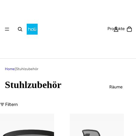
Ar
Produkte
Home
|
Stuhlzubehör
Stuhlzubehör
Räume
Filtern
Heylo Kopfstütze
Heylo Lordosenstütze