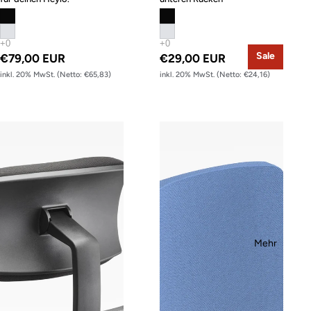
Sale
€79,00 EUR
€29,00 EUR
inkl. 20% MwSt. (Netto: €65,83)
inkl. 20% MwSt. (Netto: €24,16)
to-sync work Nackenstütze
Heylo Rückenhusse
Mehr