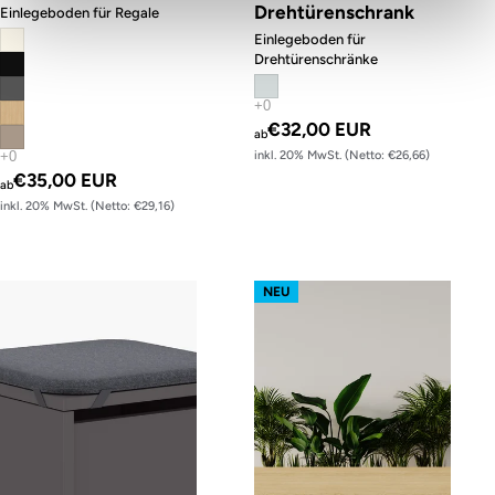
Drehtürenschrank
Einlegeboden für Regale
Einlegeboden für
Drehtürenschränke
€32,00 EUR
ab
inkl. 20% MwSt. (Netto: €26,66)
€35,00 EUR
ab
inkl. 20% MwSt. (Netto: €29,16)
Hocker Bully
Aufsatz-Blumenwanne mit Einsat
NEU