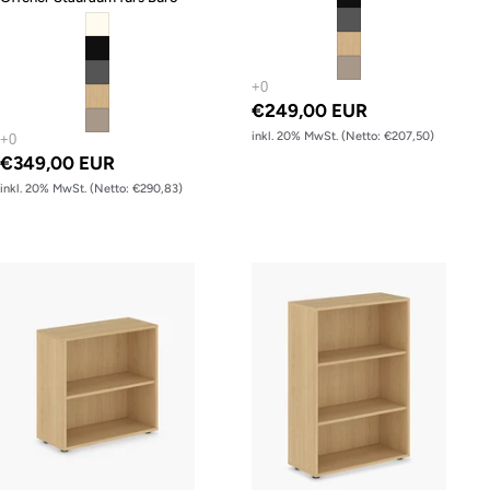
€249,00 EUR
inkl. 20% MwSt. (Netto: €207,50)
€349,00 EUR
inkl. 20% MwSt. (Netto: €290,83)
Regal – 77.5 cm hoch
Regal – 115 cm hoch