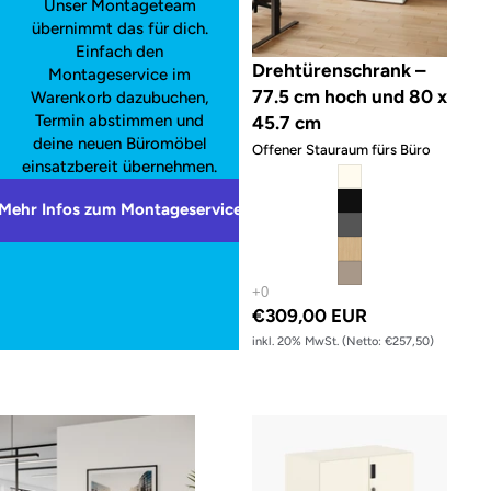
Unser Montageteam
übernimmt das für dich.
Einfach den
Drehtürenschrank –
Montageservice im
77.5 cm hoch und 80 x
Warenkorb dazubuchen,
Termin abstimmen und
45.7 cm
deine neuen Büromöbel
Offener Stauraum fürs Büro
einsatzbereit übernehmen.
Mehr Infos zum Montageservice
€309,00 EUR
inkl. 20% MwSt. (Netto: €257,50)
Drehtürenschrank – 77.5 cm hoch und 50 x 45.7 cm
Drehtürenschrank – 115 cm hoch 