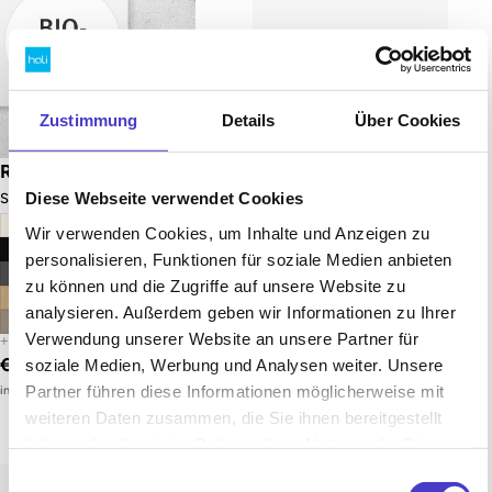
Zustimmung
Details
Über Cookies
Recycling Hub double
Fachboden für
Schiebetürenschrank
Diese Webseite verwendet Cookies
Sammelstelle für Mülltrennung
Einlegeboden für
Wir verwenden Cookies, um Inhalte und Anzeigen zu
Schiebetürenschrank
personalisieren, Funktionen für soziale Medien anbieten
zu können und die Zugriffe auf unsere Website zu
analysieren. Außerdem geben wir Informationen zu Ihrer
€37,00 EUR
ab
Verwendung unserer Website an unsere Partner für
inkl. 20% MwSt. (Netto: €30,83)
€349,00 EUR
soziale Medien, Werbung und Analysen weiter. Unsere
Partner führen diese Informationen möglicherweise mit
inkl. 20% MwSt. (Netto: €290,83)
weiteren Daten zusammen, die Sie ihnen bereitgestellt
haben oder die sie im Rahmen Ihrer Nutzung der Dienste
gesammelt haben.
Fachboden für Regal
Fachboden für Drehtürenschrank
Einwilligungsauswahl