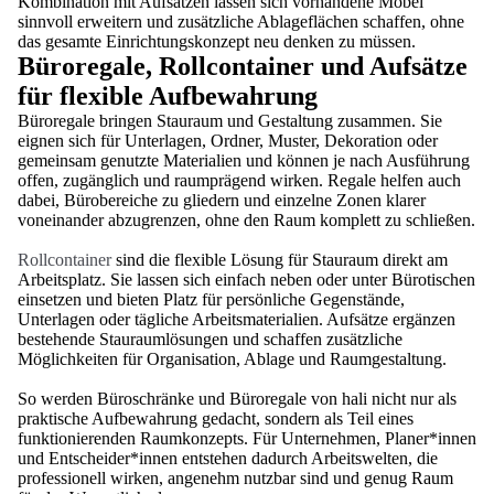
Kombination mit Aufsätzen lassen sich vorhandene Möbel
sinnvoll erweitern und zusätzliche Ablageflächen schaffen, ohne
das gesamte Einrichtungskonzept neu denken zu müssen.
Büroregale, Rollcontainer und Aufsätze
für flexible Aufbewahrung
Büroregale bringen Stauraum und Gestaltung zusammen. Sie
eignen sich für Unterlagen, Ordner, Muster, Dekoration oder
gemeinsam genutzte Materialien und können je nach Ausführung
offen, zugänglich und raumprägend wirken. Regale helfen auch
dabei, Bürobereiche zu gliedern und einzelne Zonen klarer
voneinander abzugrenzen, ohne den Raum komplett zu schließen.
Rollcontainer
sind die flexible Lösung für Stauraum direkt am
Arbeitsplatz. Sie lassen sich einfach neben oder unter Bürotischen
einsetzen und bieten Platz für persönliche Gegenstände,
Unterlagen oder tägliche Arbeitsmaterialien. Aufsätze ergänzen
bestehende Stauraumlösungen und schaffen zusätzliche
Möglichkeiten für Organisation, Ablage und Raumgestaltung.
So werden Büroschränke und Büroregale von hali nicht nur als
praktische Aufbewahrung gedacht, sondern als Teil eines
funktionierenden Raumkonzepts. Für Unternehmen, Planer*innen
und Entscheider*innen entstehen dadurch Arbeitswelten, die
professionell wirken, angenehm nutzbar sind und genug Raum