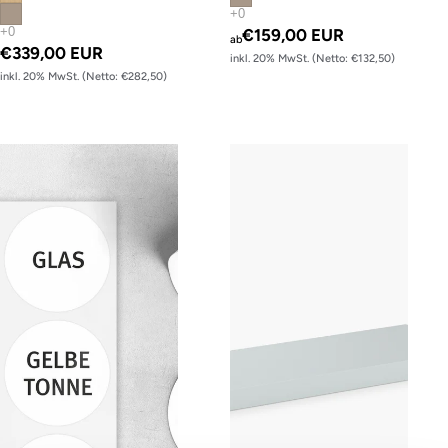
€159,00 EUR
ab
€339,00 EUR
inkl. 20% MwSt. (Netto: €132,50)
inkl. 20% MwSt. (Netto: €282,50)
Recycling Hub double
Fachboden für Schiebetürenschra