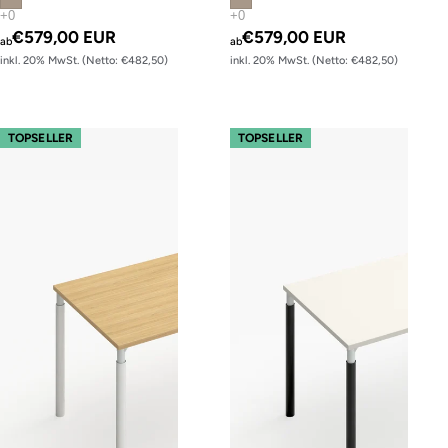
€579,00 EUR
€579,00 EUR
ab
ab
inkl. 20% MwSt. (Netto: €482,50)
inkl. 20% MwSt. (Netto: €482,50)
s110 – Gestell Weiß (glatt)
s110 – Gestell Schwarz (glatt)
TOPSELLER
TOPSELLER