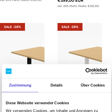
€399,00 EUR
inkl. 20% MwSt. (Netto: €332,50)
inkl. 20% MwSt. (Netto: €332,50)
s22 – Gestell Schwarz (glatt)
s22 – Gestell Weiß (glatt)
SALE -28%
SALE -28%
Zustimmung
Details
Über Cookies
Diese Webseite verwendet Cookies
Wir verwenden Cookies, um Inhalte und Anzeigen zu