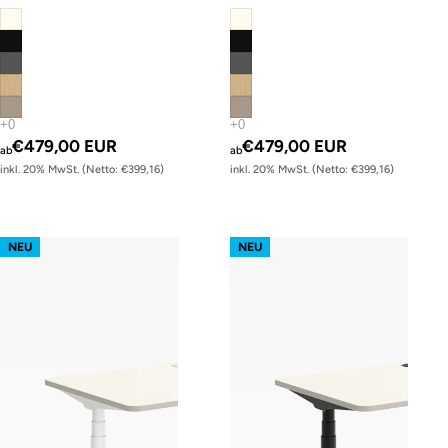
Memory-Funktion
Memory-Funktion
€479,00 EUR
€479,00 EUR
ab
ab
inkl. 20% MwSt. (Netto: €399,16)
inkl. 20% MwSt. (Netto: €399,16)
s62 prime – Gestell Weiß (glatt)
s62 prime – Gestell Schwarz (glatt
NEU
NEU