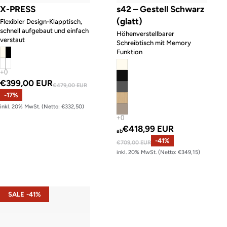
X-PRESS
s42 – Gestell Schwarz
(glatt)
Flexibler Design-Klapptisch,
schnell aufgebaut und einfach
Höhenverstellbarer
verstaut
Schreibtisch mit Memory
Funktion
Angebotspreis
€399,00 EUR
Normaler Preis
€479,00 EUR
-17%
inkl. 20% MwSt. (Netto: €332,50)
Angebotspreis
€418,99 EUR
ab
Normaler Preis
-41%
€709,00 EUR
inkl. 20% MwSt. (Netto: €349,15)
s42 – Gestell Weiß (glatt)
SALE -41%