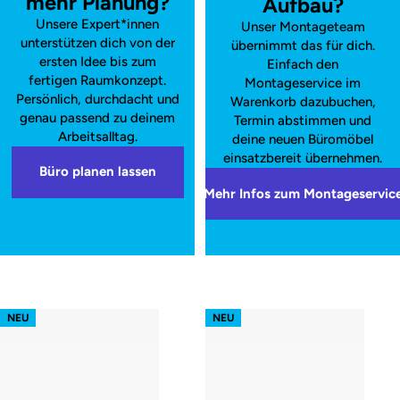
mehr Planung?
Aufbau?
Unsere Expert*innen
Unser Montageteam
unterstützen dich von der
übernimmt das für dich.
ersten Idee bis zum
Einfach den
fertigen Raumkonzept.
Montageservice im
Persönlich, durchdacht und
Warenkorb dazubuchen,
genau passend zu deinem
Termin abstimmen und
Arbeitsalltag.
deine neuen Büromöbel
einsatzbereit übernehmen.
Büro planen lassen
Mehr Infos zum Montageservic
s52 focus – Gestell Weiß (glatt)
s52 focus – Gestell Schwarz (glatt
NEU
NEU