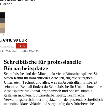
Funktion
Angebotspreis
€418,99 EUR
ab
Normaler Preis
-41%
€709,00 EUR
inkl. 20% MwSt. (Netto: €349,15)
Schreibtische für professionelle
Büroarbeitsplätze
Schreibtische sind der Mittelpunkt vieler
Büroarbeitsplätze
. Sie
bieten Raum für konzentriertes Arbeiten, digitale Aufgaben,
Unterlagen, Technik und alles, was im Arbeitsalltag griffbereit
sein muss. Bei hali findest du Schreibtische für Unternehmen, die
Arbeitsplätze
funktional, ergonomisch und optisch stimmig
gestalten möchten. Ob Einzelarbeitsplatz, Teamfläche,
Verwaltungsbereich oder Projektzone – der passende Schreibtisch
unterstützt klare Abläufe und sorgt dafür, dass Bürobereiche