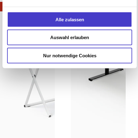
X-PRESS
s42 – Gestell Schwarz (glatt)
SALE -17%
SALE -41%
Alle zulassen
Auswahl erlauben
Nur notwendige Cookies