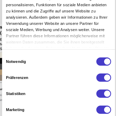
personalisieren, Funktionen für soziale Medien anbieten
zu können und die Zugriffe auf unsere Website zu
analysieren. Außerdem geben wir Informationen zu Ihrer
Verwendung unserer Website an unsere Partner für
s22 – Gestell Schwarz
s22 – Gestell Weiß
soziale Medien, Werbung und Analysen weiter. Unsere
(glatt)
(glatt)
Partner führen diese Informationen möglicherweise mit
Einsteigermodell der
Einsteigermodell der
weiteren Daten zusammen, die Sie ihnen bereitgestellt
höhenverstellbaren
höhenverstellbaren
haben oder die sie im Rahmen Ihrer Nutzung der Dienste
Schreibtische
Schreibtische
gesammelt haben.
Einwilligungsauswahl
Notwendig
Präferenzen
Angebotspreis
Angebotspreis
€328,99 EUR
€328,99 EUR
ab
ab
Statistiken
Normaler Preis
-28%
Normaler Preis
-28%
€459,00 EUR
€459,00 EUR
inkl. 20% MwSt. (Netto: €274,15)
inkl. 20% MwSt. (Netto: €274,15)
Marketing