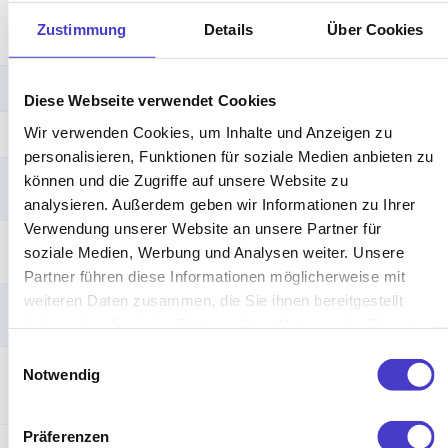
Aufsteh-
Zustimmung
Details
Über Cookies
Reminder
Einfachmotor
Antriebsart
Diese Webseite verwendet Cookies
Wir verwenden Cookies, um Inhalte und Anzeigen zu
zerlegt
Lieferung
personalisieren, Funktionen für soziale Medien anbieten zu
schnelle Lieferung (2-3
können und die Zugriffe auf unsere Website zu
Lieferzeit
Werktage)
analysieren. Außerdem geben wir Informationen zu Ihrer
Verwendung unserer Website an unsere Partner für
Tischpaneel
soziale Medien, Werbung und Analysen weiter. Unsere
möglich
Partner führen diese Informationen möglicherweise mit
weiteren Daten zusammen, die Sie ihnen bereitgestellt
Kabel/Rundau
slass möglich
haben oder die sie im Rahmen Ihrer Nutzung der Dienste
gesammelt haben.
Einwilligungsauswahl
Notwendig
Garantie
5 Jahre
Präferenzen