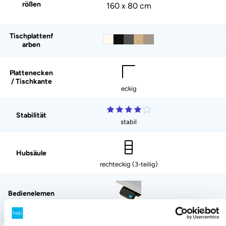
rößen
160 x 80 cm
Tischplattenf
arben
Plattenecken
/ Tischkante
eckig
Stabilität
stabil
Hubsäule
rechteckig (3-teilig)
Bedienelemen
t
Auf/Ab-Wippe