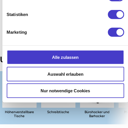
Statistiken
Kunden kauften auch
Marketing
Unsere Top Kategorien
Alle zulassen
Auswahl erlauben
Nur notwendige Cookies
Höhenverstellbare
Schreibtische
Bürohocker und
Me
Tische
Barhocker