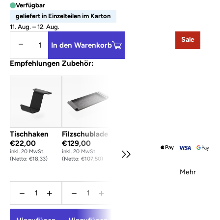
Verfügbar
geliefert in Einzelteilen im Karton
11. Aug. – 12. Aug.
Sale
Menge verringern
Menge erhöhen
In den Warenkorb
Empfehlungen Zubehör:
Tischhaken
Filzschublade
Kabelkanal Filz
€22,00
€129,00
– Anthrazit /
inkl. 20 MwSt.
inkl. 20 MwSt.
105.5 cm
(Netto: €18,33)
(Netto: €107,50)
€59,00
inkl. 20 MwSt.
Mehr
(Netto: €49,16)
−
+
−
+
−
+