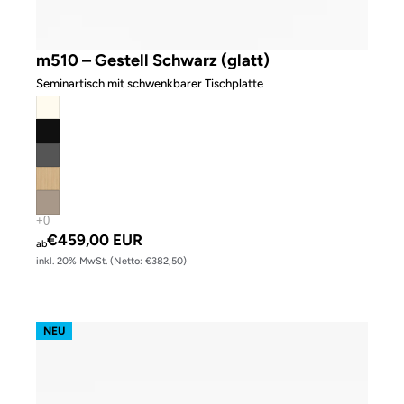
m510 – Gestell Schwarz (glatt)
Seminartisch mit schwenkbarer Tischplatte
€459,00 EUR
ab
inkl. 20% MwSt. (Netto: €382,50)
Lifttalk quadratisch
NEU