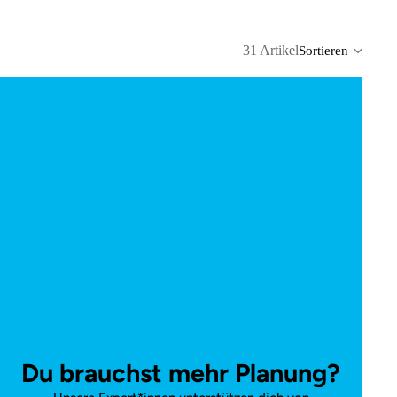
31 Artikel
Sortieren
Spalt
Du brauchst mehr Planung?