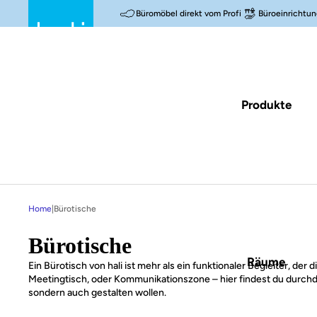
Büromöbel direkt vom Profi
Büroeinrichtun
Produkte
Home
|
Bürotische
Bürotische
Räume
Ein Bürotisch von hali ist mehr als ein funktionaler Begleiter, der
Meetingtisch, oder Kommunikationszone – hier findest du durch
sondern auch gestalten wollen.