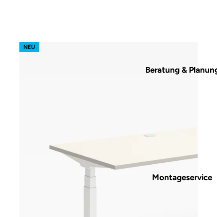
s52 focus – Gestell Weiß (glatt)
NEU
Beratung & Planun
Montageservice