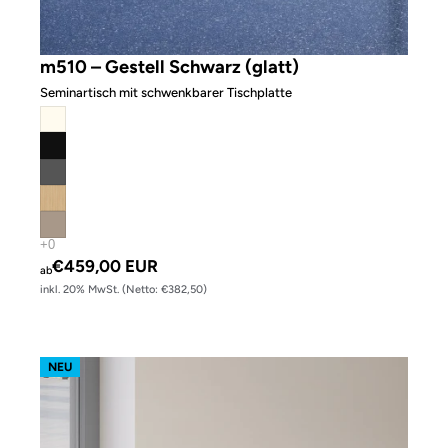
m510 – Gestell Schwarz (glatt)
Seminartisch mit schwenkbarer Tischplatte
€459,00 EUR
ab
inkl. 20% MwSt. (Netto: €382,50)
Lifttalk quadratisch
NEU