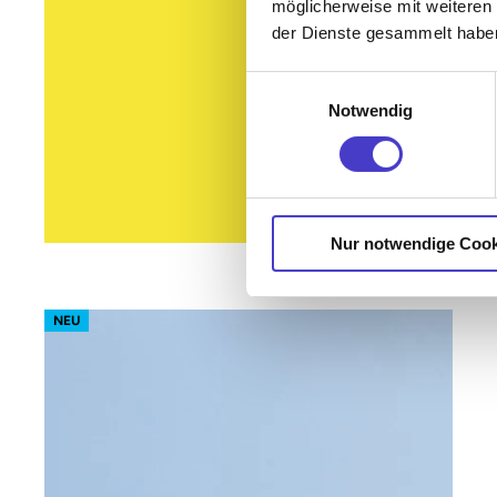
möglicherweise mit weiteren
der Dienste gesammelt habe
Einwilligungsauswahl
Notwendig
Nur notwendige Cook
m510 – Gestell Schwarz (glatt)
NEU