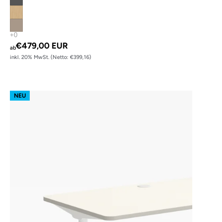
€479,00 EUR
ab
inkl. 20% MwSt. (Netto: €399,16)
s62 prime – Gestell Weiß (glatt)
NEU