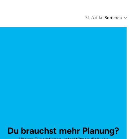
31 Artikel
Sortieren
Spalt
Du brauchst mehr Planung?