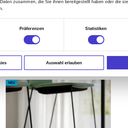
 Daten zusammen, die Sie ihnen bereitgestellt haben oder die s
Funktionen und schönem Design
n.
Präferenzen
Statistiken
€579,00 EUR
ab
inkl. 20% MwSt. (Netto: €482,50)
ies
Auswahl erlauben
s60 Stehtisch – Gestell Schwarz (glatt)
NEU