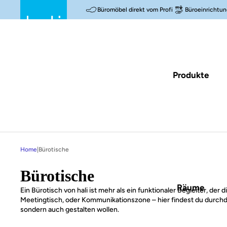
Büromöbel direkt vom Profi
Büroeinrichtun
Produkte
Home
|
Bürotische
Bürotische
Räume
Ein Bürotisch von hali ist mehr als ein funktionaler Begleiter, der
Meetingtisch, oder Kommunikationszone – hier findest du durch
sondern auch gestalten wollen.