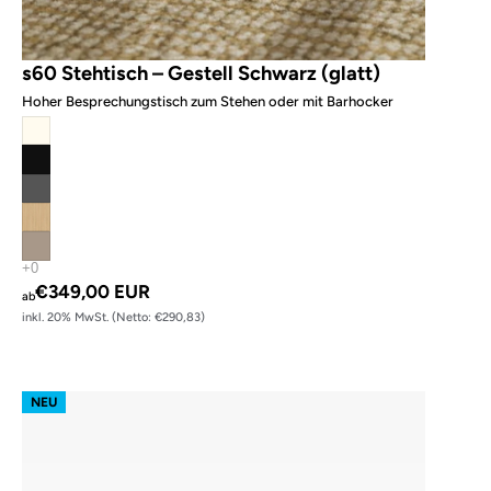
s60 Stehtisch – Gestell Schwarz (glatt)
Hoher Besprechungstisch zum Stehen oder mit Barhocker
€349,00 EUR
ab
inkl. 20% MwSt. (Netto: €290,83)
Lifttalk rund
NEU