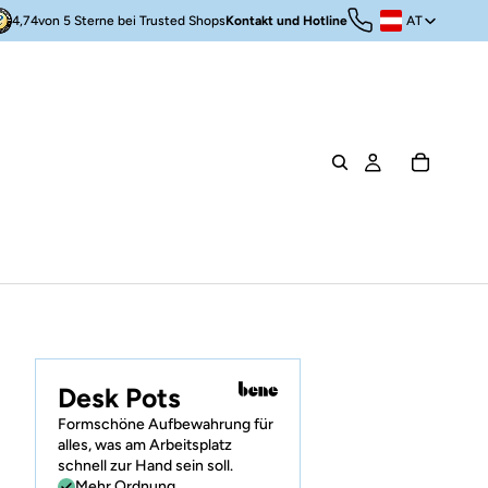
AT
4,74
von 5 Sterne bei Trusted Shops
Kontakt und Hotline
Region- und Spra
Artikel im 
Desk Pots
Formschöne Aufbewahrung für
alles, was am Arbeitsplatz
schnell zur Hand sein soll.
Mehr Ordnung