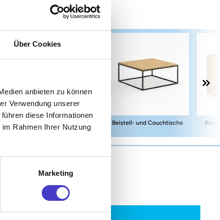
Über Cookies
 Medien anbieten zu können
hrer Verwendung unserer
 führen diese Informationen
Büro Loungemöbel
Beistell- und Couchtische
Büros
ie im Rahmen Ihrer Nutzung
Marketing