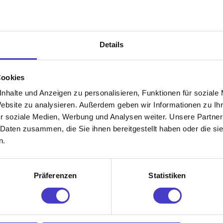
Unsere Top Kategorien
Details
Cookies
nhalte und Anzeigen zu personalisieren, Funktionen für soziale
Website zu analysieren. Außerdem geben wir Informationen zu I
r soziale Medien, Werbung und Analysen weiter. Unsere Partner
r und Barhocker
Meetingtische
Konferenzstühle /
 Daten zusammen, die Sie ihnen bereitgestellt haben oder die s
Besucherstühle
n.
Präferenzen
Statistiken