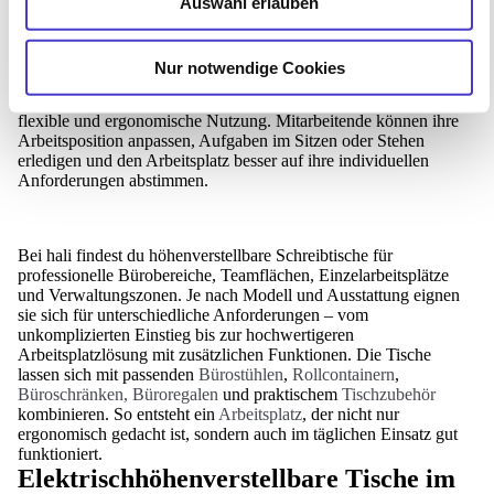
Höhenverstellbare Schreibtische sind eine starke Basis für
Auswahl erlauben
moderne Büroarbeitsplätze. Sie ermöglichen den Wechsel
zwischen Sitzen und Stehen und bringen dadurch mehr
Bewegung in den Arbeitsalltag. Gerade in Unternehmen, in
Nur notwendige Cookies
denen viele Stunden am Arbeitsplatz verbracht werden,
unterstützt ein elektrisch höhenverstellbarer Schreibtisch eine
flexible und ergonomische Nutzung. Mitarbeitende können ihre
Arbeitsposition anpassen, Aufgaben im Sitzen oder Stehen
erledigen und den Arbeitsplatz besser auf ihre individuellen
Anforderungen abstimmen.
Bei hali findest du höhenverstellbare Schreibtische für
professionelle Bürobereiche, Teamflächen, Einzelarbeitsplätze
und Verwaltungszonen. Je nach Modell und Ausstattung eignen
sie sich für unterschiedliche Anforderungen – vom
unkomplizierten Einstieg bis zur hochwertigeren
Arbeitsplatzlösung mit zusätzlichen Funktionen. Die Tische
lassen sich mit passenden
Bürostühlen
,
Rollcontainern
,
Büroschränken, Büroregalen
und praktischem
Tischzubehör
kombinieren. So entsteht ein
Arbeitsplatz
, der nicht nur
ergonomisch gedacht ist, sondern auch im täglichen Einsatz gut
funktioniert.
Elektrischhöhenverstellbare Tische im