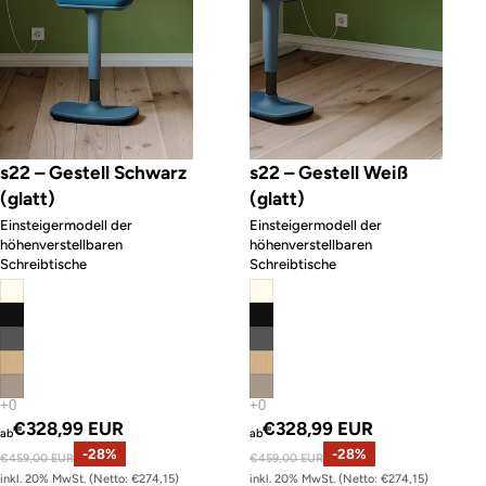
s22 – Gestell Schwarz
s22 – Gestell Weiß
(glatt)
(glatt)
Einsteigermodell der
Einsteigermodell der
höhenverstellbaren
höhenverstellbaren
Schreibtische
Schreibtische
Angebotspreis
Angebotspreis
€328,99 EUR
€328,99 EUR
ab
ab
Normaler Preis
-28%
Normaler Preis
-28%
€459,00 EUR
€459,00 EUR
inkl. 20% MwSt. (Netto: €274,15)
inkl. 20% MwSt. (Netto: €274,15)