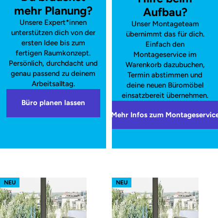
mehr Planung?
Aufbau?
Unsere Expert*innen
Unser Montageteam
unterstützen dich von der
übernimmt das für dich.
ersten Idee bis zum
Einfach den
fertigen Raumkonzept.
Montageservice im
Persönlich, durchdacht und
Warenkorb dazubuchen,
genau passend zu deinem
Termin abstimmen und
Arbeitsalltag.
deine neuen Büromöbel
einsatzbereit übernehmen.
Büro planen lassen
Mehr Infos zum Montageservic
s52 focus – Gestell Weiß (glatt)
s52 focus – Gestell Schwarz (glatt
NEU
NEU