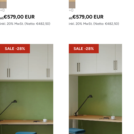
€579,00 EUR
€579,00 EUR
ab
ab
inkl. 20% MwSt. (Netto: €482,50)
inkl. 20% MwSt. (Netto: €482,50)
s22 – Gestell Schwarz (glatt)
s22 – Gestell Weiß (glatt)
SALE -28%
SALE -28%