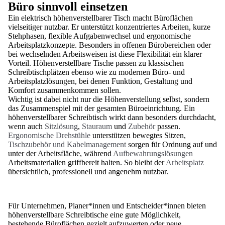
Büro sinnvoll einsetzen
Ein elektrisch höhenverstellbarer Tisch macht Büroflächen
vielseitiger nutzbar. Er unterstützt konzentriertes Arbeiten, kurze
Stehphasen, flexible Aufgabenwechsel und ergonomische
Arbeitsplatzkonzepte. Besonders in offenen Bürobereichen oder
bei wechselnden Arbeitsweisen ist diese Flexibilität ein klarer
Vorteil. Höhenverstellbare Tische passen zu klassischen
Schreibtischplätzen ebenso wie zu modernen Büro- und
Arbeitsplatzlösungen, bei denen Funktion, Gestaltung und
Komfort zusammenkommen sollen.
Wichtig ist dabei nicht nur die Höhenverstellung selbst, sondern
das Zusammenspiel mit der gesamten Büroeinrichtung. Ein
höhenverstellbarer Schreibtisch wirkt dann besonders durchdacht,
wenn auch
Sitzlösung
,
Stauraum
und
Zubehör
passen.
Ergonomische Drehstühle
unterstützen bewegtes Sitzen,
Tischzubehör und Kabelmanagement
sorgen für Ordnung auf und
unter der Arbeitsfläche, während
Aufbewahrungslösungen
Arbeitsmaterialien griffbereit halten. So bleibt der
Arbeitsplatz
übersichtlich, professionell und angenehm nutzbar.
Für Unternehmen, Planer*innen und Entscheider*innen bieten
höhenverstellbare Schreibtische eine gute Möglichkeit,
bestehende Büroflächen gezielt aufzuwerten oder neue