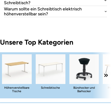
Schreibtisch?
Warum sollte ein Schreibtisch elektrisch
höhenverstellbar sein?
Unsere Top Kategorien
Höhenverstellbare
Schreibtische
Bürohocker und
Me
Tische
Barhocker