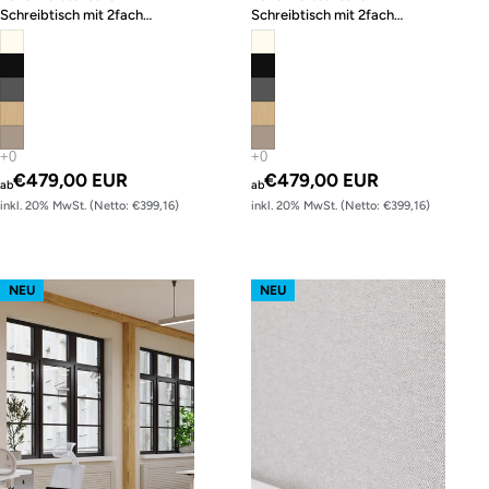
Schreibtisch mit 2fach
Schreibtisch mit 2fach
Memory-Funktion
Memory-Funktion
€479,00 EUR
€479,00 EUR
ab
ab
inkl. 20% MwSt. (Netto: €399,16)
inkl. 20% MwSt. (Netto: €399,16)
s62 prime – Gestell Weiß (glatt)
s62 prime – Gestell Schwarz (glatt
NEU
NEU