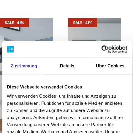
s42 – Gestell Schwarz (glatt)
s42 – Gestell Weiß (glatt)
SALE -41%
SALE -41%
Zustimmung
Details
Über Cookies
Diese Webseite verwendet Cookies
Wir verwenden Cookies, um Inhalte und Anzeigen zu
personalisieren, Funktionen für soziale Medien anbieten
zu können und die Zugriffe auf unsere Website zu
analysieren. Außerdem geben wir Informationen zu Ihrer
Verwendung unserer Website an unsere Partner für
soziale Medien, Werbung und Analysen weiter. Unsere