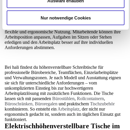
Höhenverstellbare Schreibtische sind eine starke Basis für
Auswahl erlauben
moderne Büroarbeitsplätze. Sie ermöglichen den Wechsel
zwischen Sitzen und Stehen und bringen dadurch mehr
Bewegung in den Arbeitsalltag. Gerade in Unternehmen, in
Nur notwendige Cookies
denen viele Stunden am Arbeitsplatz verbracht werden,
unterstützt ein elektrisch höhenverstellbarer Schreibtisch eine
flexible und ergonomische Nutzung. Mitarbeitende können ihre
Arbeitsposition anpassen, Aufgaben im Sitzen oder Stehen
erledigen und den Arbeitsplatz besser auf ihre individuellen
Anforderungen abstimmen.
Bei hali findest du höhenverstellbare Schreibtische für
professionelle Bürobereiche, Teamflächen, Einzelarbeitsplätze
und Verwaltungszonen. Je nach Modell und Ausstattung eignen
sie sich für unterschiedliche Anforderungen – vom
unkomplizierten Einstieg bis zur hochwertigeren
Arbeitsplatzlösung mit zusätzlichen Funktionen. Die Tische
lassen sich mit passenden
Bürostühlen
,
Rollcontainern
,
Büroschränken, Büroregalen
und praktischem
Tischzubehör
kombinieren. So entsteht ein
Arbeitsplatz
, der nicht nur
ergonomisch gedacht ist, sondern auch im täglichen Einsatz gut
funktioniert.
Elektrischhöhenverstellbare Tische im