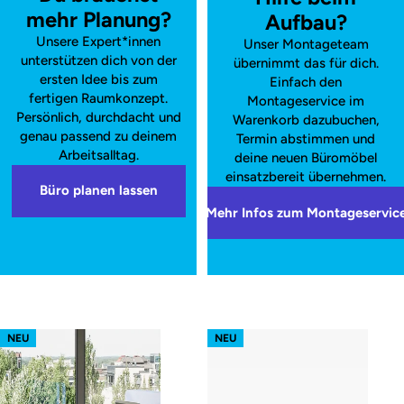
mehr Planung?
Aufbau?
Unsere Expert*innen
Unser Montageteam
unterstützen dich von der
übernimmt das für dich.
ersten Idee bis zum
Einfach den
fertigen Raumkonzept.
Montageservice im
Persönlich, durchdacht und
Warenkorb dazubuchen,
genau passend zu deinem
Termin abstimmen und
Arbeitsalltag.
deine neuen Büromöbel
einsatzbereit übernehmen.
Büro planen lassen
Mehr Infos zum Montageservic
s52 focus – Gestell Weiß (glatt)
s52 focus – Gestell Schwarz (glatt
NEU
NEU