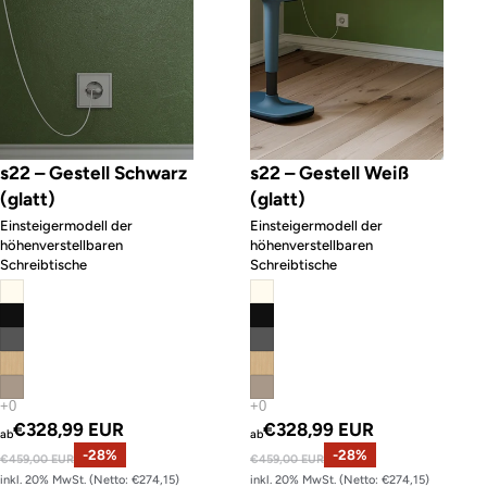
s22 – Gestell Schwarz
s22 – Gestell Weiß
(glatt)
(glatt)
Einsteigermodell der
Einsteigermodell der
höhenverstellbaren
höhenverstellbaren
Schreibtische
Schreibtische
Angebotspreis
Angebotspreis
€328,99 EUR
€328,99 EUR
ab
ab
Normaler Preis
-28%
Normaler Preis
-28%
€459,00 EUR
€459,00 EUR
inkl. 20% MwSt. (Netto: €274,15)
inkl. 20% MwSt. (Netto: €274,15)