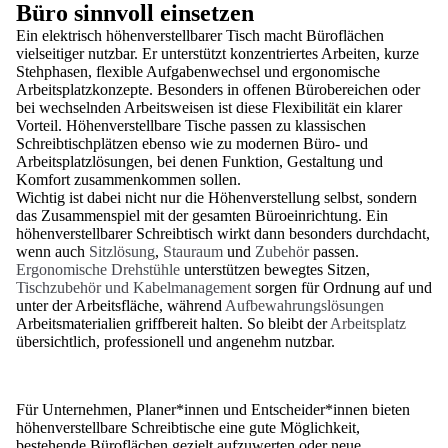
Büro sinnvoll einsetzen
Ein elektrisch höhenverstellbarer Tisch macht Büroflächen
vielseitiger nutzbar. Er unterstützt konzentriertes Arbeiten, kurze
Stehphasen, flexible Aufgabenwechsel und ergonomische
Arbeitsplatzkonzepte. Besonders in offenen Bürobereichen oder
bei wechselnden Arbeitsweisen ist diese Flexibilität ein klarer
Vorteil. Höhenverstellbare Tische passen zu klassischen
Schreibtischplätzen ebenso wie zu modernen Büro- und
Arbeitsplatzlösungen, bei denen Funktion, Gestaltung und
Komfort zusammenkommen sollen.
Wichtig ist dabei nicht nur die Höhenverstellung selbst, sondern
das Zusammenspiel mit der gesamten Büroeinrichtung. Ein
höhenverstellbarer Schreibtisch wirkt dann besonders durchdacht,
wenn auch
Sitzlösung
,
Stauraum
und
Zubehör
passen.
Ergonomische Drehstühle
unterstützen bewegtes Sitzen,
Tischzubehör und Kabelmanagement
sorgen für Ordnung auf und
unter der Arbeitsfläche, während
Aufbewahrungslösungen
Arbeitsmaterialien griffbereit halten. So bleibt der
Arbeitsplatz
übersichtlich, professionell und angenehm nutzbar.
Für Unternehmen, Planer*innen und Entscheider*innen bieten
höhenverstellbare Schreibtische eine gute Möglichkeit,
bestehende Büroflächen gezielt aufzuwerten oder neue