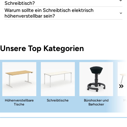
Schreibtisch?
Warum sollte ein Schreibtisch elektrisch
höhenverstellbar sein?
Unsere Top Kategorien
Höhenverstellbare
Schreibtische
Bürohocker und
Me
Tische
Barhocker