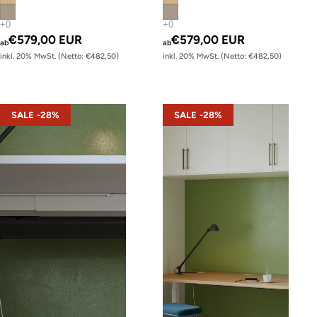
€579,00 EUR
€579,00 EUR
ab
ab
inkl. 20% MwSt. (Netto: €482,50)
inkl. 20% MwSt. (Netto: €482,50)
s22 – Gestell Schwarz (glatt)
s22 – Gestell Weiß (glatt)
SALE -28%
SALE -28%