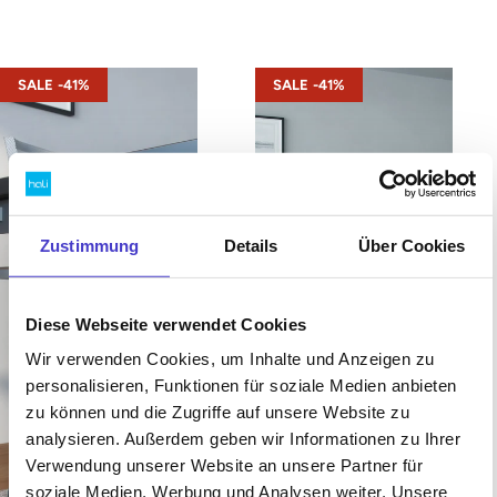
s42 – Gestell Schwarz (glatt)
s42 – Gestell Weiß (glatt)
SALE -41%
SALE -41%
Zustimmung
Details
Über Cookies
Diese Webseite verwendet Cookies
Wir verwenden Cookies, um Inhalte und Anzeigen zu
personalisieren, Funktionen für soziale Medien anbieten
zu können und die Zugriffe auf unsere Website zu
analysieren. Außerdem geben wir Informationen zu Ihrer
Verwendung unserer Website an unsere Partner für
soziale Medien, Werbung und Analysen weiter. Unsere