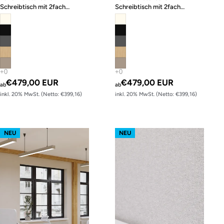
Schreibtisch mit 2fach
Schreibtisch mit 2fach
Memory-Funktion
Memory-Funktion
€479,00 EUR
€479,00 EUR
ab
ab
inkl. 20% MwSt. (Netto: €399,16)
inkl. 20% MwSt. (Netto: €399,16)
s62 prime – Gestell Weiß (glatt)
s62 prime – Gestell Schwarz (glatt
NEU
NEU