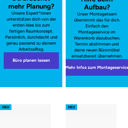
mehr Planung?
Aufbau?
Unsere Expert*innen
Unser Montageteam
unterstützen dich von der
übernimmt das für dich.
ersten Idee bis zum
Einfach den
fertigen Raumkonzept.
Montageservice im
Persönlich, durchdacht und
Warenkorb dazubuchen,
genau passend zu deinem
Termin abstimmen und
Arbeitsalltag.
deine neuen Büromöbel
einsatzbereit übernehmen.
Büro planen lassen
Mehr Infos zum Montageservic
s52 focus – Gestell Weiß (glatt)
s52 focus – Gestell Schwarz (glatt
NEU
NEU