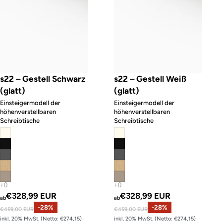
s22 – Gestell Schwarz
s22 – Gestell Weiß
(glatt)
(glatt)
Einsteigermodell der
Einsteigermodell der
höhenverstellbaren
höhenverstellbaren
Schreibtische
Schreibtische
Angebotspreis
Angebotspreis
€328,99 EUR
€328,99 EUR
ab
ab
Normaler Preis
-28%
Normaler Preis
-28%
€459,00 EUR
€459,00 EUR
inkl. 20% MwSt. (Netto: €274,15)
inkl. 20% MwSt. (Netto: €274,15)