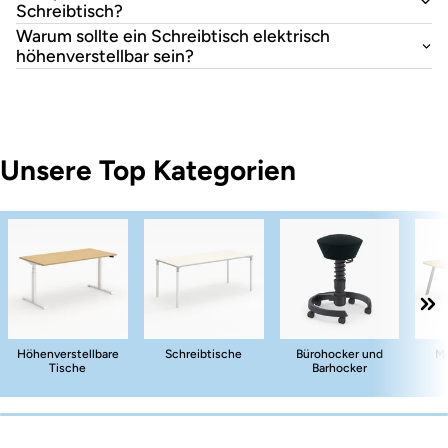
Schreibtisch?
Warum sollte ein Schreibtisch elektrisch
höhenverstellbar sein?
Unsere Top Kategorien
Höhenverstellbare
Schreibtische
Bürohocker und
Me
Tische
Barhocker