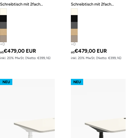
Schreibtisch mit 2fach
Schreibtisch mit 2fach
Memory-Funktion
Memory-Funktion
€479,00 EUR
€479,00 EUR
ab
ab
inkl. 20% MwSt. (Netto: €399,16)
inkl. 20% MwSt. (Netto: €399,16)
s62 prime – Gestell Weiß (glatt)
s62 prime – Gestell Schwarz (glatt
NEU
NEU