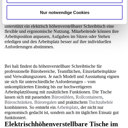
Höhenverstellbare Schreibtische sind eine starke Basis für
moderne Büroarbeitsplätze. Sie ermöglichen den Wechsel
zwischen Sitzen und Stehen und bringen dadurch mehr
Nur notwendige Cookies
Bewegung in den Arbeitsalltag. Gerade in Unternehmen, in
denen viele Stunden am Arbeitsplatz verbracht werden,
unterstützt ein elektrisch höhenverstellbarer Schreibtisch eine
flexible und ergonomische Nutzung. Mitarbeitende können ihre
Arbeitsposition anpassen, Aufgaben im Sitzen oder Stehen
erledigen und den Arbeitsplatz besser auf ihre individuellen
Anforderungen abstimmen.
Bei hali findest du höhenverstellbare Schreibtische für
professionelle Bürobereiche, Teamflächen, Einzelarbeitsplätze
und Verwaltungszonen. Je nach Modell und Ausstattung eignen
sie sich für unterschiedliche Anforderungen – vom
unkomplizierten Einstieg bis zur hochwertigeren
Arbeitsplatzlösung mit zusätzlichen Funktionen. Die Tische
lassen sich mit passenden
Bürostühlen
,
Rollcontainern
,
Büroschränken, Büroregalen
und praktischem
Tischzubehör
kombinieren. So entsteht ein
Arbeitsplatz
, der nicht nur
ergonomisch gedacht ist, sondern auch im täglichen Einsatz gut
funktioniert.
Elektrischhöhenverstellbare Tische im