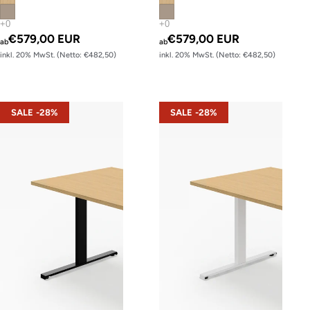
€579,00 EUR
€579,00 EUR
ab
ab
inkl. 20% MwSt. (Netto: €482,50)
inkl. 20% MwSt. (Netto: €482,50)
s22 – Gestell Schwarz (glatt)
s22 – Gestell Weiß (glatt)
SALE -28%
SALE -28%