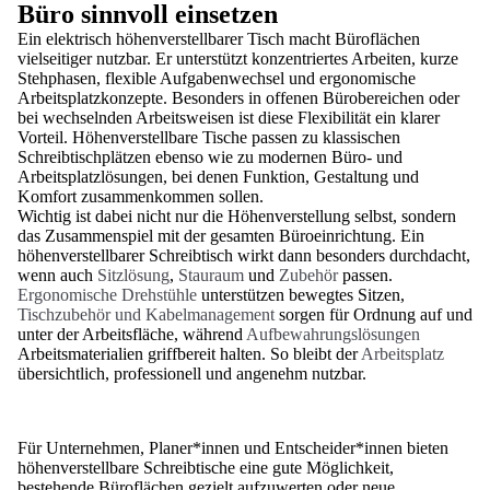
Büro sinnvoll einsetzen
Ein elektrisch höhenverstellbarer Tisch macht Büroflächen
vielseitiger nutzbar. Er unterstützt konzentriertes Arbeiten, kurze
Stehphasen, flexible Aufgabenwechsel und ergonomische
Arbeitsplatzkonzepte. Besonders in offenen Bürobereichen oder
bei wechselnden Arbeitsweisen ist diese Flexibilität ein klarer
Vorteil. Höhenverstellbare Tische passen zu klassischen
Schreibtischplätzen ebenso wie zu modernen Büro- und
Arbeitsplatzlösungen, bei denen Funktion, Gestaltung und
Komfort zusammenkommen sollen.
Wichtig ist dabei nicht nur die Höhenverstellung selbst, sondern
das Zusammenspiel mit der gesamten Büroeinrichtung. Ein
höhenverstellbarer Schreibtisch wirkt dann besonders durchdacht,
wenn auch
Sitzlösung
,
Stauraum
und
Zubehör
passen.
Ergonomische Drehstühle
unterstützen bewegtes Sitzen,
Tischzubehör und Kabelmanagement
sorgen für Ordnung auf und
unter der Arbeitsfläche, während
Aufbewahrungslösungen
Arbeitsmaterialien griffbereit halten. So bleibt der
Arbeitsplatz
übersichtlich, professionell und angenehm nutzbar.
Für Unternehmen, Planer*innen und Entscheider*innen bieten
höhenverstellbare Schreibtische eine gute Möglichkeit,
bestehende Büroflächen gezielt aufzuwerten oder neue