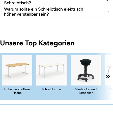
Schreibtisch?
Warum sollte ein Schreibtisch elektrisch
höhenverstellbar sein?
Unsere Top Kategorien
Höhenverstellbare
Schreibtische
Bürohocker und
Me
Tische
Barhocker