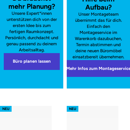
mehr Planung?
Aufbau?
Unsere Expert*innen
Unser Montageteam
unterstützen dich von der
übernimmt das für dich.
ersten Idee bis zum
Einfach den
fertigen Raumkonzept.
Montageservice im
Persönlich, durchdacht und
Warenkorb dazubuchen,
genau passend zu deinem
Termin abstimmen und
Arbeitsalltag.
deine neuen Büromöbel
einsatzbereit übernehmen.
Büro planen lassen
Mehr Infos zum Montageservic
s52 focus – Gestell Weiß (glatt)
s52 focus – Gestell Schwarz (glatt
NEU
NEU