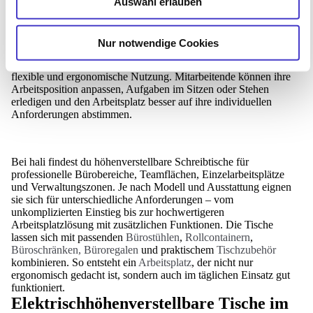
Höhenverstellbare Schreibtische sind eine starke Basis für
Auswahl erlauben
moderne Büroarbeitsplätze. Sie ermöglichen den Wechsel
zwischen Sitzen und Stehen und bringen dadurch mehr
Bewegung in den Arbeitsalltag. Gerade in Unternehmen, in
Nur notwendige Cookies
denen viele Stunden am Arbeitsplatz verbracht werden,
unterstützt ein elektrisch höhenverstellbarer Schreibtisch eine
flexible und ergonomische Nutzung. Mitarbeitende können ihre
Arbeitsposition anpassen, Aufgaben im Sitzen oder Stehen
erledigen und den Arbeitsplatz besser auf ihre individuellen
Anforderungen abstimmen.
Bei hali findest du höhenverstellbare Schreibtische für
professionelle Bürobereiche, Teamflächen, Einzelarbeitsplätze
und Verwaltungszonen. Je nach Modell und Ausstattung eignen
sie sich für unterschiedliche Anforderungen – vom
unkomplizierten Einstieg bis zur hochwertigeren
Arbeitsplatzlösung mit zusätzlichen Funktionen. Die Tische
lassen sich mit passenden
Bürostühlen
,
Rollcontainern
,
Büroschränken, Büroregalen
und praktischem
Tischzubehör
kombinieren. So entsteht ein
Arbeitsplatz
, der nicht nur
ergonomisch gedacht ist, sondern auch im täglichen Einsatz gut
funktioniert.
Elektrischhöhenverstellbare Tische im