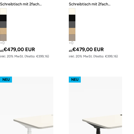
Schreibtisch mit 2fach
Schreibtisch mit 2fach
Memory-Funktion
Memory-Funktion
€479,00 EUR
€479,00 EUR
ab
ab
inkl. 20% MwSt. (Netto: €399,16)
inkl. 20% MwSt. (Netto: €399,16)
s62 prime – Gestell Weiß (glatt)
s62 prime – Gestell Schwarz (glatt
NEU
NEU