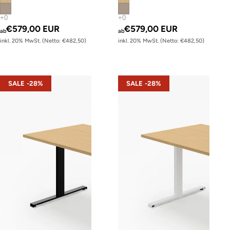
€579,00 EUR
€579,00 EUR
ab
ab
inkl. 20% MwSt. (Netto: €482,50)
inkl. 20% MwSt. (Netto: €482,50)
s22 – Gestell Schwarz (glatt)
s22 – Gestell Weiß (glatt)
SALE -28%
SALE -28%