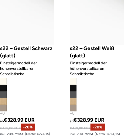
s22 – Gestell Schwarz
s22 – Gestell Weiß
(glatt)
(glatt)
Einsteigermodell der
Einsteigermodell der
höhenverstellbaren
höhenverstellbaren
Schreibtische
Schreibtische
Angebotspreis
Angebotspreis
€328,99 EUR
€328,99 EUR
ab
ab
Normaler Preis
-28%
Normaler Preis
-28%
€459,00 EUR
€459,00 EUR
inkl. 20% MwSt. (Netto: €274,15)
inkl. 20% MwSt. (Netto: €274,15)