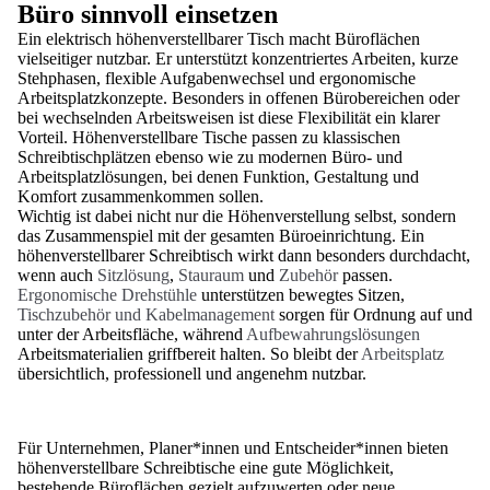
Büro sinnvoll einsetzen
Ein elektrisch höhenverstellbarer Tisch macht Büroflächen
vielseitiger nutzbar. Er unterstützt konzentriertes Arbeiten, kurze
Stehphasen, flexible Aufgabenwechsel und ergonomische
Arbeitsplatzkonzepte. Besonders in offenen Bürobereichen oder
bei wechselnden Arbeitsweisen ist diese Flexibilität ein klarer
Vorteil. Höhenverstellbare Tische passen zu klassischen
Schreibtischplätzen ebenso wie zu modernen Büro- und
Arbeitsplatzlösungen, bei denen Funktion, Gestaltung und
Komfort zusammenkommen sollen.
Wichtig ist dabei nicht nur die Höhenverstellung selbst, sondern
das Zusammenspiel mit der gesamten Büroeinrichtung. Ein
höhenverstellbarer Schreibtisch wirkt dann besonders durchdacht,
wenn auch
Sitzlösung
,
Stauraum
und
Zubehör
passen.
Ergonomische Drehstühle
unterstützen bewegtes Sitzen,
Tischzubehör und Kabelmanagement
sorgen für Ordnung auf und
unter der Arbeitsfläche, während
Aufbewahrungslösungen
Arbeitsmaterialien griffbereit halten. So bleibt der
Arbeitsplatz
übersichtlich, professionell und angenehm nutzbar.
Für Unternehmen, Planer*innen und Entscheider*innen bieten
höhenverstellbare Schreibtische eine gute Möglichkeit,
bestehende Büroflächen gezielt aufzuwerten oder neue