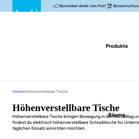
Büromöbel direkt vom Profi
Büroeinrichtun
Produkte
Home
|
Höhenverstellbare Tische
Höhenverstellbare Tische
Räume
Höhenverstellbare Tische bringen Bewegung in den Büroalltag un
findest du elektrisch höhenverstellbare Schreibtische für Untern
täglichen Einsatz einrichten möchten.