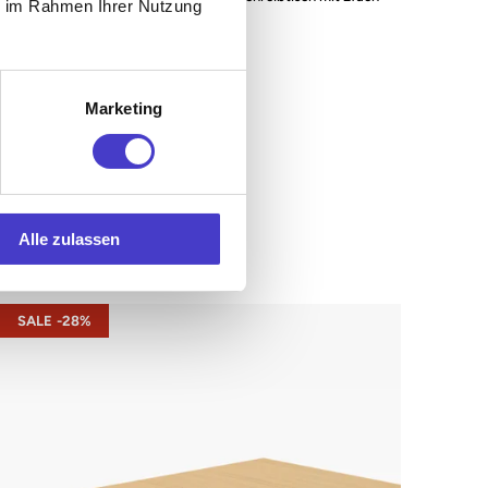
ie im Rahmen Ihrer Nutzung
Memory-Funktion
Marketing
€479,00 EUR
ab
inkl. 20% MwSt. (Netto: €399,16)
Alle zulassen
s22 – Gestell Schwarz (glatt)
SALE -28%