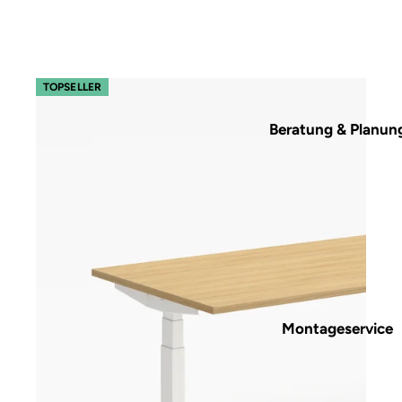
s32 easy – Gestell Weiß (glatt)
TOPSELLER
Beratung & Planun
Montageservice