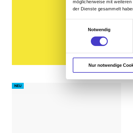
möglicherweise mit weiteren
der Dienste gesammelt habe
Einwilligungsauswahl
Notwendig
Nur notwendige Cook
s62 prime – Gestell Weiß (glatt)
NEU