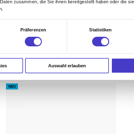
 Daten zusammen, die Sie ihnen bereitgestellt haben oder die s
Memory-Funktion
n.
Präferenzen
Statistiken
€479,00 EUR
ab
inkl. 20% MwSt. (Netto: €399,16)
ies
Auswahl erlauben
s62 prime – Gestell Schwarz (glatt)
NEU