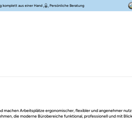
g komplett aus einer Hand
Persönliche Beratung
d machen Arbeitsplätze ergonomischer, flexibler und angenehmer nutzba
ehmen, die moderne Bürobereiche funktional, professionell und mit Blic