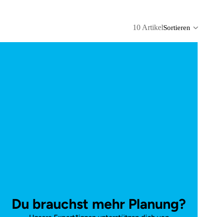
10 Artikel
Sortieren
Spalt
Du brauchst mehr Planung?