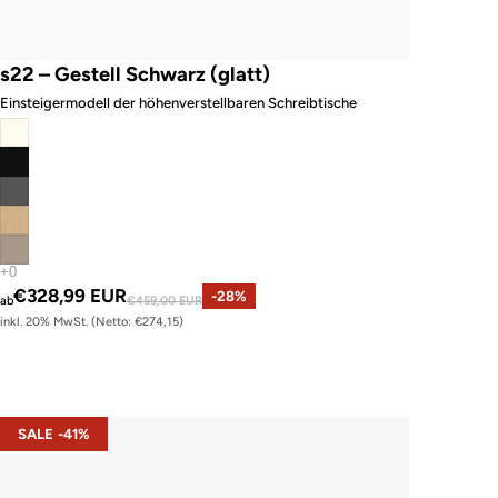
s22 – Gestell Schwarz (glatt)
Einsteigermodell der höhenverstellbaren Schreibtische
Angebotspreis
€328,99 EUR
Normaler Preis
-28%
ab
€459,00 EUR
inkl. 20% MwSt. (Netto: €274,15)
s42 – Gestell Weiß (glatt)
SALE -41%