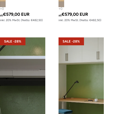
€579,00 EUR
€579,00 EUR
ab
ab
inkl. 20% MwSt. (Netto: €482,50)
inkl. 20% MwSt. (Netto: €482,50)
s22 – Gestell Schwarz (glatt)
s22 – Gestell Weiß (glatt)
SALE -28%
SALE -28%