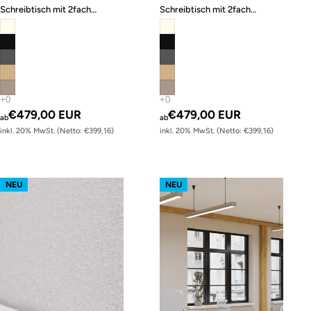
Schreibtisch mit 2fach
Schreibtisch mit 2fach
Memory-Funktion
Memory-Funktion
€479,00 EUR
€479,00 EUR
ab
ab
inkl. 20% MwSt. (Netto: €399,16)
inkl. 20% MwSt. (Netto: €399,16)
s62 prime – Gestell Weiß (glatt)
s62 prime – Gestell Schwarz (glatt
NEU
NEU