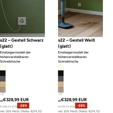
s22 – Gestell Schwarz
s22 – Gestell Weiß
(glatt)
(glatt)
Einsteigermodell der
Einsteigermodell der
höhenverstellbaren
höhenverstellbaren
Schreibtische
Schreibtische
Angebotspreis
Angebotspreis
€328,99 EUR
€328,99 EUR
ab
ab
Normaler Preis
-28%
Normaler Preis
-28%
€459,00 EUR
€459,00 EUR
inkl. 20% MwSt. (Netto: €274,15)
inkl. 20% MwSt. (Netto: €274,15)