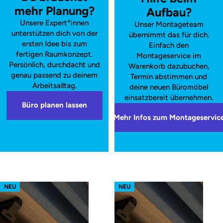
mehr Planung?
Aufbau?
Unsere Expert*innen
Unser Montageteam
unterstützen dich von der
übernimmt das für dich.
ersten Idee bis zum
Einfach den
fertigen Raumkonzept.
Montageservice im
Persönlich, durchdacht und
Warenkorb dazubuchen,
genau passend zu deinem
Termin abstimmen und
Arbeitsalltag.
deine neuen Büromöbel
einsatzbereit übernehmen.
Büro planen lassen
Mehr Infos zum Montageservic
s52 focus – Gestell Weiß (glatt)
s52 focus – Gestell Schwarz (glatt
NEU
NEU