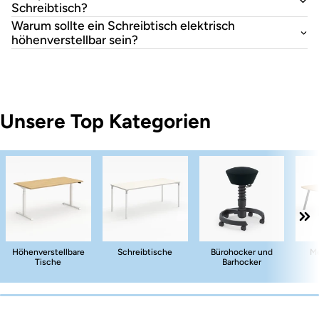
Schreibtisch?
Warum sollte ein Schreibtisch elektrisch
höhenverstellbar sein?
Unsere Top Kategorien
Höhenverstellbare
Schreibtische
Bürohocker und
Me
Tische
Barhocker