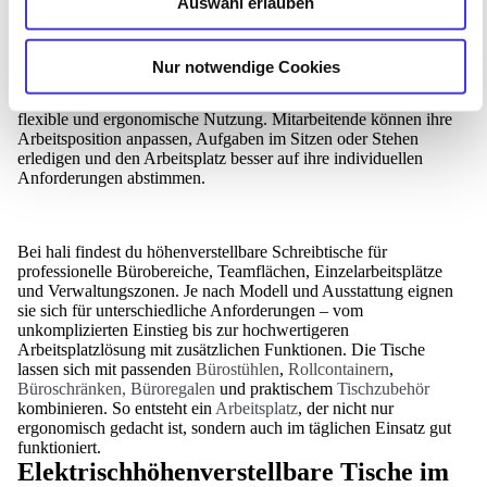
Höhenverstellbare Schreibtische sind eine starke Basis für
Auswahl erlauben
moderne Büroarbeitsplätze. Sie ermöglichen den Wechsel
zwischen Sitzen und Stehen und bringen dadurch mehr
Bewegung in den Arbeitsalltag. Gerade in Unternehmen, in
Nur notwendige Cookies
denen viele Stunden am Arbeitsplatz verbracht werden,
unterstützt ein elektrisch höhenverstellbarer Schreibtisch eine
flexible und ergonomische Nutzung. Mitarbeitende können ihre
Arbeitsposition anpassen, Aufgaben im Sitzen oder Stehen
erledigen und den Arbeitsplatz besser auf ihre individuellen
Anforderungen abstimmen.
Bei hali findest du höhenverstellbare Schreibtische für
professionelle Bürobereiche, Teamflächen, Einzelarbeitsplätze
und Verwaltungszonen. Je nach Modell und Ausstattung eignen
sie sich für unterschiedliche Anforderungen – vom
unkomplizierten Einstieg bis zur hochwertigeren
Arbeitsplatzlösung mit zusätzlichen Funktionen. Die Tische
lassen sich mit passenden
Bürostühlen
,
Rollcontainern
,
Büroschränken, Büroregalen
und praktischem
Tischzubehör
kombinieren. So entsteht ein
Arbeitsplatz
, der nicht nur
ergonomisch gedacht ist, sondern auch im täglichen Einsatz gut
funktioniert.
Elektrischhöhenverstellbare Tische im