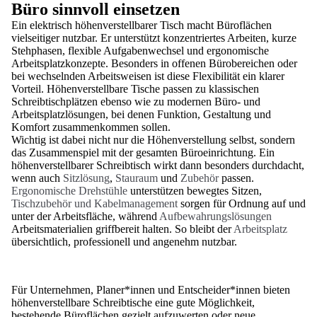
Büro sinnvoll einsetzen
Ein elektrisch höhenverstellbarer Tisch macht Büroflächen
vielseitiger nutzbar. Er unterstützt konzentriertes Arbeiten, kurze
Stehphasen, flexible Aufgabenwechsel und ergonomische
Arbeitsplatzkonzepte. Besonders in offenen Bürobereichen oder
bei wechselnden Arbeitsweisen ist diese Flexibilität ein klarer
Vorteil. Höhenverstellbare Tische passen zu klassischen
Schreibtischplätzen ebenso wie zu modernen Büro- und
Arbeitsplatzlösungen, bei denen Funktion, Gestaltung und
Komfort zusammenkommen sollen.
Wichtig ist dabei nicht nur die Höhenverstellung selbst, sondern
das Zusammenspiel mit der gesamten Büroeinrichtung. Ein
höhenverstellbarer Schreibtisch wirkt dann besonders durchdacht,
wenn auch
Sitzlösung
,
Stauraum
und
Zubehör
passen.
Ergonomische Drehstühle
unterstützen bewegtes Sitzen,
Tischzubehör und Kabelmanagement
sorgen für Ordnung auf und
unter der Arbeitsfläche, während
Aufbewahrungslösungen
Arbeitsmaterialien griffbereit halten. So bleibt der
Arbeitsplatz
übersichtlich, professionell und angenehm nutzbar.
Für Unternehmen, Planer*innen und Entscheider*innen bieten
höhenverstellbare Schreibtische eine gute Möglichkeit,
bestehende Büroflächen gezielt aufzuwerten oder neue