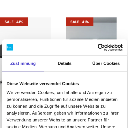
s42 – Gestell Schwarz (glatt)
s42 – Gestell Weiß (glatt)
SALE -41%
SALE -41%
Zustimmung
Details
Über Cookies
Diese Webseite verwendet Cookies
Wir verwenden Cookies, um Inhalte und Anzeigen zu
personalisieren, Funktionen für soziale Medien anbieten
zu können und die Zugriffe auf unsere Website zu
analysieren. Außerdem geben wir Informationen zu Ihrer
Verwendung unserer Website an unsere Partner für
soziale Medien, Werbung und Analysen weiter. Unsere