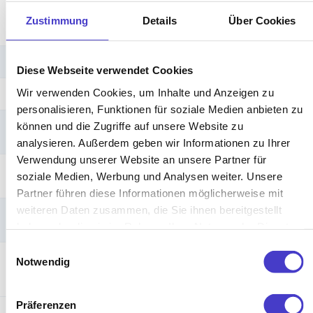
Aufsteh-
Zustimmung
Details
Über Cookies
Reminder
Einfachmotor
Antriebsart
Diese Webseite verwendet Cookies
Wir verwenden Cookies, um Inhalte und Anzeigen zu
zerlegt
Lieferung
personalisieren, Funktionen für soziale Medien anbieten zu
schnelle Lieferung (2-3
können und die Zugriffe auf unsere Website zu
Lieferzeit
Werktage)
analysieren. Außerdem geben wir Informationen zu Ihrer
Verwendung unserer Website an unsere Partner für
Tischpaneel
soziale Medien, Werbung und Analysen weiter. Unsere
möglich
Partner führen diese Informationen möglicherweise mit
weiteren Daten zusammen, die Sie ihnen bereitgestellt
Kabel/Rundau
slass möglich
haben oder die sie im Rahmen Ihrer Nutzung der Dienste
gesammelt haben.
Einwilligungsauswahl
Notwendig
Garantie
5 Jahre
Präferenzen