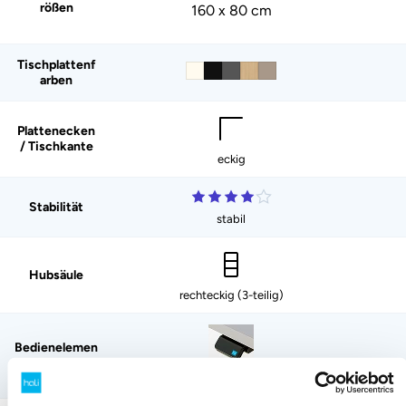
rößen
160 x 80 cm
Tischplattenf
arben
Plattenecken
/ Tischkante
eckig
Stabilität
stabil
Hubsäule
rechteckig (3-teilig)
Bedienelemen
t
Auf/Ab-Wippe