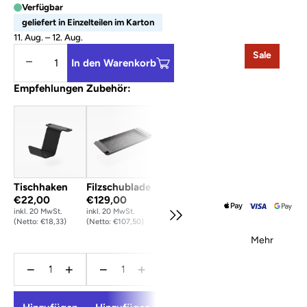
Verfügbar
geliefert in Einzelteilen im Karton
11. Aug. – 12. Aug.
Sale
Menge verringern
Menge erhöhen
In den Warenkorb
Empfehlungen Zubehör:
Tischhaken
Filzschublade
Kabelkanal Filz
€22,00
€129,00
– Anthrazit /
inkl. 20 MwSt.
inkl. 20 MwSt.
105.5 cm
(Netto: €18,33)
(Netto: €107,50)
€59,00
inkl. 20 MwSt.
Mehr
(Netto: €49,16)
−
+
−
+
−
+