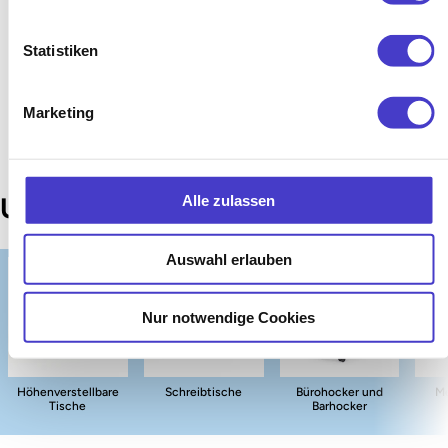
Statistiken
Kunden kauften auch
Marketing
Unsere Top Kategorien
Alle zulassen
Auswahl erlauben
Nur notwendige Cookies
Höhenverstellbare
Schreibtische
Bürohocker und
Me
Tische
Barhocker