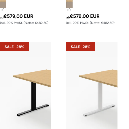
€579,00 EUR
€579,00 EUR
ab
ab
inkl. 20% MwSt. (Netto: €482,50)
inkl. 20% MwSt. (Netto: €482,50)
s22 – Gestell Schwarz (glatt)
s22 – Gestell Weiß (glatt)
SALE -28%
SALE -28%