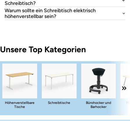
Schreibtisch?
Warum sollte ein Schreibtisch elektrisch
höhenverstellbar sein?
Unsere Top Kategorien
Höhenverstellbare
Schreibtische
Bürohocker und
Me
Tische
Barhocker