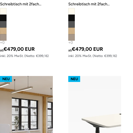
Schreibtisch mit 2fach
Schreibtisch mit 2fach
Memory-Funktion
Memory-Funktion
€479,00 EUR
€479,00 EUR
ab
ab
inkl. 20% MwSt. (Netto: €399,16)
inkl. 20% MwSt. (Netto: €399,16)
s62 prime – Gestell Weiß (glatt)
s62 prime – Gestell Schwarz (glatt
NEU
NEU