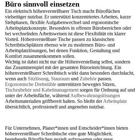
Büro sinnvoll einsetzen
Ein elektrisch höhenverstellbarer Tisch macht Büroflächen
vielseitiger nutzbar. Er unterstützt konzentriertes Arbeiten, kurze
Stehphasen, flexible Aufgabenwechsel und ergonomische
Arbeitsplatzkonzepte. Besonders in offenen Bürobereichen oder
bei wechselnden Arbeitsweisen ist diese Flexibilität ein klarer
Vorteil. Höhenverstellbare Tische passen zu klassischen
Schreibtischplätzen ebenso wie zu modernen Büro- und
Arbeitsplatzlösungen, bei denen Funktion, Gestaltung und
Komfort zusammenkommen sollen.
Wichtig ist dabei nicht nur die Höhenverstellung selbst, sondern
das Zusammenspiel mit der gesamten Büroeinrichtung. Ein
höhenverstellbarer Schreibtisch wirkt dann besonders durchdacht,
wenn auch
Sitzlösung
,
Stauraum
und
Zubehör
passen.
Ergonomische Drehstühle
unterstützen bewegtes Sitzen,
Tischzubehör und Kabelmanagement
sorgen für Ordnung auf und
unter der Arbeitsfläche, während
Aufbewahrungslösungen
Arbeitsmaterialien griffbereit halten. So bleibt der
Arbeitsplatz
übersichtlich, professionell und angenehm nutzbar.
Für Unternehmen, Planer*innen und Entscheider*innen bieten
höhenverstellbare Schreibtische eine gute Möglichkeit,
bestehende Büroflächen gezielt aufzuwerten oder neue