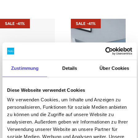
s42 – Gestell Schwarz (glatt)
s42 – Gestell Weiß (glatt)
SALE -41%
SALE -41%
Zustimmung
Details
Über Cookies
Diese Webseite verwendet Cookies
Wir verwenden Cookies, um Inhalte und Anzeigen zu
personalisieren, Funktionen für soziale Medien anbieten
zu können und die Zugriffe auf unsere Website zu
analysieren. Außerdem geben wir Informationen zu Ihrer
Verwendung unserer Website an unsere Partner für
soziale Medien, Werbung und Analysen weiter. Unsere