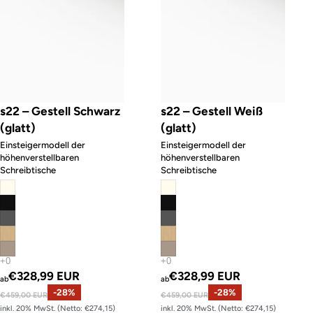
s22 – Gestell Schwarz
s22 – Gestell Weiß
(glatt)
(glatt)
Einsteigermodell der
Einsteigermodell der
höhenverstellbaren
höhenverstellbaren
Schreibtische
Schreibtische
Angebotspreis
Angebotspreis
€328,99 EUR
€328,99 EUR
ab
ab
Normaler Preis
-28%
Normaler Preis
-28%
€459,00 EUR
€459,00 EUR
inkl. 20% MwSt. (Netto: €274,15)
inkl. 20% MwSt. (Netto: €274,15)