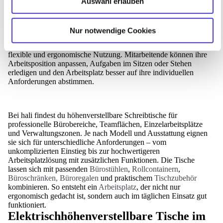
Höhenverstellbare Schreibtische sind eine starke Basis für
Auswahl erlauben
moderne Büroarbeitsplätze. Sie ermöglichen den Wechsel
zwischen Sitzen und Stehen und bringen dadurch mehr
Bewegung in den Arbeitsalltag. Gerade in Unternehmen, in
Nur notwendige Cookies
denen viele Stunden am Arbeitsplatz verbracht werden,
unterstützt ein elektrisch höhenverstellbarer Schreibtisch eine
flexible und ergonomische Nutzung. Mitarbeitende können ihre
Arbeitsposition anpassen, Aufgaben im Sitzen oder Stehen
erledigen und den Arbeitsplatz besser auf ihre individuellen
Anforderungen abstimmen.
Bei hali findest du höhenverstellbare Schreibtische für
professionelle Bürobereiche, Teamflächen, Einzelarbeitsplätze
und Verwaltungszonen. Je nach Modell und Ausstattung eignen
sie sich für unterschiedliche Anforderungen – vom
unkomplizierten Einstieg bis zur hochwertigeren
Arbeitsplatzlösung mit zusätzlichen Funktionen. Die Tische
lassen sich mit passenden
Bürostühlen
,
Rollcontainern
,
Büroschränken, Büroregalen
und praktischem
Tischzubehör
kombinieren. So entsteht ein
Arbeitsplatz
, der nicht nur
ergonomisch gedacht ist, sondern auch im täglichen Einsatz gut
funktioniert.
Elektrischhöhenverstellbare Tische im