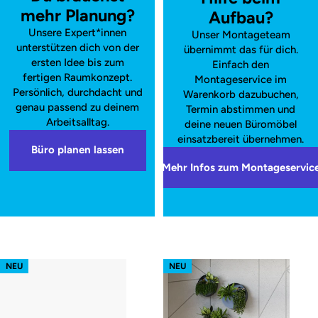
mehr Planung?
Aufbau?
Unsere Expert*innen
Unser Montageteam
unterstützen dich von der
übernimmt das für dich.
ersten Idee bis zum
Einfach den
fertigen Raumkonzept.
Montageservice im
Persönlich, durchdacht und
Warenkorb dazubuchen,
genau passend zu deinem
Termin abstimmen und
Arbeitsalltag.
deine neuen Büromöbel
einsatzbereit übernehmen.
Büro planen lassen
Mehr Infos zum Montageservic
s52 focus – Gestell Weiß (glatt)
s52 focus – Gestell Schwarz (glatt
NEU
NEU