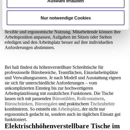
Höhenverstellbare Schreibtische sind eine starke Basis für
Auswahl erlauben
moderne Büroarbeitsplätze. Sie ermöglichen den Wechsel
zwischen Sitzen und Stehen und bringen dadurch mehr
Bewegung in den Arbeitsalltag. Gerade in Unternehmen, in
Nur notwendige Cookies
denen viele Stunden am Arbeitsplatz verbracht werden,
unterstützt ein elektrisch höhenverstellbarer Schreibtisch eine
flexible und ergonomische Nutzung. Mitarbeitende können ihre
Arbeitsposition anpassen, Aufgaben im Sitzen oder Stehen
erledigen und den Arbeitsplatz besser auf ihre individuellen
Anforderungen abstimmen.
Bei hali findest du höhenverstellbare Schreibtische für
professionelle Bürobereiche, Teamflächen, Einzelarbeitsplätze
und Verwaltungszonen. Je nach Modell und Ausstattung eignen
sie sich für unterschiedliche Anforderungen – vom
unkomplizierten Einstieg bis zur hochwertigeren
Arbeitsplatzlösung mit zusätzlichen Funktionen. Die Tische
lassen sich mit passenden
Bürostühlen
,
Rollcontainern
,
Büroschränken, Büroregalen
und praktischem
Tischzubehör
kombinieren. So entsteht ein
Arbeitsplatz
, der nicht nur
ergonomisch gedacht ist, sondern auch im täglichen Einsatz gut
funktioniert.
Elektrischhöhenverstellbare Tische im