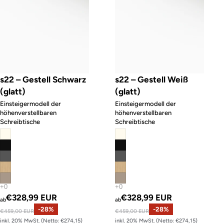
s22 – Gestell Schwarz
s22 – Gestell Weiß
(glatt)
(glatt)
Einsteigermodell der
Einsteigermodell der
höhenverstellbaren
höhenverstellbaren
Schreibtische
Schreibtische
Angebotspreis
Angebotspreis
€328,99 EUR
€328,99 EUR
ab
ab
Normaler Preis
-28%
Normaler Preis
-28%
€459,00 EUR
€459,00 EUR
inkl. 20% MwSt. (Netto: €274,15)
inkl. 20% MwSt. (Netto: €274,15)