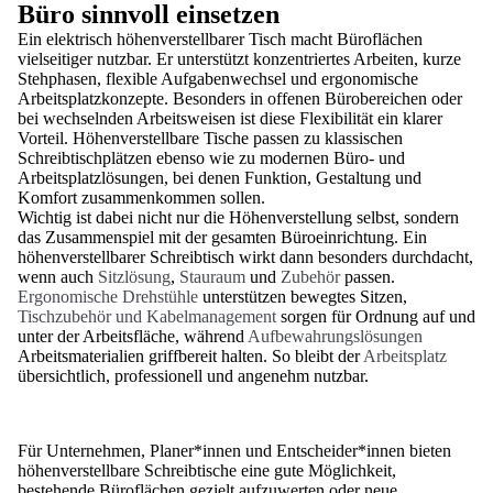
Büro sinnvoll einsetzen
Ein elektrisch höhenverstellbarer Tisch macht Büroflächen
vielseitiger nutzbar. Er unterstützt konzentriertes Arbeiten, kurze
Stehphasen, flexible Aufgabenwechsel und ergonomische
Arbeitsplatzkonzepte. Besonders in offenen Bürobereichen oder
bei wechselnden Arbeitsweisen ist diese Flexibilität ein klarer
Vorteil. Höhenverstellbare Tische passen zu klassischen
Schreibtischplätzen ebenso wie zu modernen Büro- und
Arbeitsplatzlösungen, bei denen Funktion, Gestaltung und
Komfort zusammenkommen sollen.
Wichtig ist dabei nicht nur die Höhenverstellung selbst, sondern
das Zusammenspiel mit der gesamten Büroeinrichtung. Ein
höhenverstellbarer Schreibtisch wirkt dann besonders durchdacht,
wenn auch
Sitzlösung
,
Stauraum
und
Zubehör
passen.
Ergonomische Drehstühle
unterstützen bewegtes Sitzen,
Tischzubehör und Kabelmanagement
sorgen für Ordnung auf und
unter der Arbeitsfläche, während
Aufbewahrungslösungen
Arbeitsmaterialien griffbereit halten. So bleibt der
Arbeitsplatz
übersichtlich, professionell und angenehm nutzbar.
Für Unternehmen, Planer*innen und Entscheider*innen bieten
höhenverstellbare Schreibtische eine gute Möglichkeit,
bestehende Büroflächen gezielt aufzuwerten oder neue