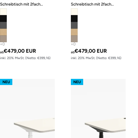
Schreibtisch mit 2fach
Schreibtisch mit 2fach
Memory-Funktion
Memory-Funktion
€479,00 EUR
€479,00 EUR
ab
ab
inkl. 20% MwSt. (Netto: €399,16)
inkl. 20% MwSt. (Netto: €399,16)
s62 prime – Gestell Weiß (glatt)
s62 prime – Gestell Schwarz (glatt
NEU
NEU