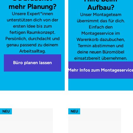
mehr Planung?
Aufbau?
Unsere Expert*innen
Unser Montageteam
unterstützen dich von der
übernimmt das für dich.
ersten Idee bis zum
Einfach den
fertigen Raumkonzept.
Montageservice im
Persönlich, durchdacht und
Warenkorb dazubuchen,
genau passend zu deinem
Termin abstimmen und
Arbeitsalltag.
deine neuen Büromöbel
einsatzbereit übernehmen.
Büro planen lassen
Mehr Infos zum Montageservic
s52 focus – Gestell Weiß (glatt)
s52 focus – Gestell Schwarz (glatt
NEU
NEU