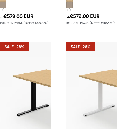
€579,00 EUR
€579,00 EUR
ab
ab
inkl. 20% MwSt. (Netto: €482,50)
inkl. 20% MwSt. (Netto: €482,50)
s22 – Gestell Schwarz (glatt)
s22 – Gestell Weiß (glatt)
SALE -28%
SALE -28%