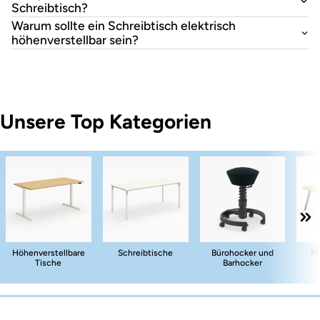
Schreibtisch?
Warum sollte ein Schreibtisch elektrisch
höhenverstellbar sein?
Unsere Top Kategorien
Höhenverstellbare
Schreibtische
Bürohocker und
Me
Tische
Barhocker