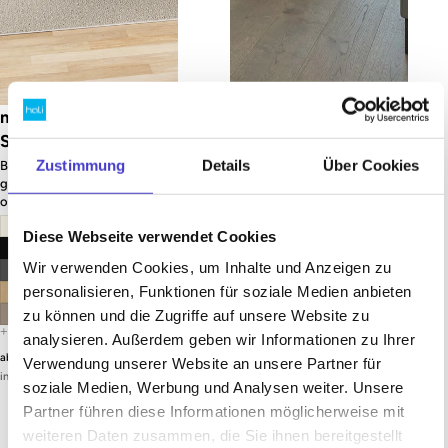
m500 – Gestell
s60 Couchtisch –
Schwarz (glatt)
Gestell Schwarz
(glatt)
Zustimmung
Details
Über Cookies
Besprechungstisch mit
gerundeter Tischplatte und
Quadratischer Couchtisch in
optionalem
zwei Größen
Kabelmanagement
Diese Webseite verwendet Cookies
Wir verwenden Cookies, um Inhalte und Anzeigen zu
personalisieren, Funktionen für soziale Medien anbieten
zu können und die Zugriffe auf unsere Website zu
analysieren. Außerdem geben wir Informationen zu Ihrer
€889,00 EUR
€169,00 EUR
ab
Verwendung unserer Website an unsere Partner für
ab
inkl. 20% MwSt. (Netto: €740,83)
inkl. 20% MwSt. (Netto: €140,83)
soziale Medien, Werbung und Analysen weiter. Unsere
Partner führen diese Informationen möglicherweise mit
weiteren Daten zusammen, die Sie ihnen bereitgestellt