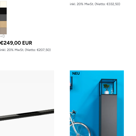
inkl. 20% MwSt. (Netto: €332,50)
€249,00 EUR
inkl. 20% MwSt. (Netto: €207,50)
Tischgestell s32 easy – Gestell Schwarz (glatt)
Framework Couchtisch
NEU