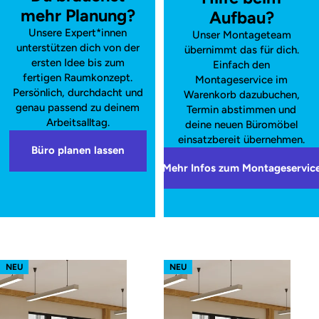
mehr Planung?
Aufbau?
Unsere Expert*innen
Unser Montageteam
unterstützen dich von der
übernimmt das für dich.
ersten Idee bis zum
Einfach den
fertigen Raumkonzept.
Montageservice im
Persönlich, durchdacht und
Warenkorb dazubuchen,
genau passend zu deinem
Termin abstimmen und
Arbeitsalltag.
deine neuen Büromöbel
einsatzbereit übernehmen.
Büro planen lassen
Mehr Infos zum Montageservic
s62 prime – Gestell Weiß (glatt)
s62 prime – Gestell Schwarz (glatt
NEU
NEU