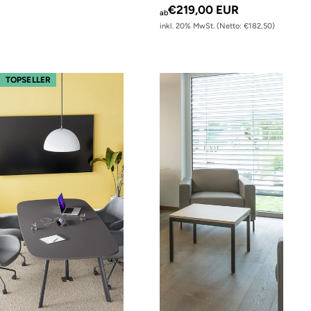
€219,00 EUR
ab
inkl. 20% MwSt. (Netto: €182,50)
m500 – Gestell Schwarz (glatt)
s60 Couchtisch – Gestell Schwarz (
TOPSELLER