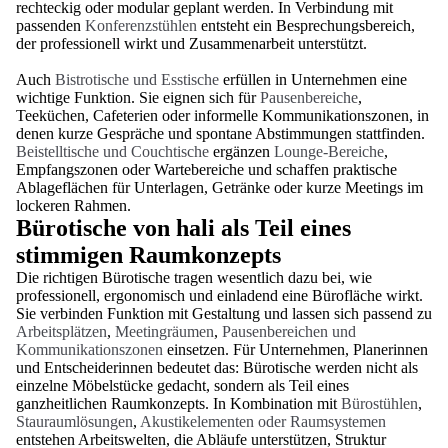
rechteckig oder modular geplant werden. In Verbindung mit
passenden
Konferenzstühlen
entsteht ein Besprechungsbereich,
der professionell wirkt und Zusammenarbeit unterstützt.
Auch
Bistrotische und Esstische
erfüllen in Unternehmen eine
wichtige Funktion. Sie eignen sich für
Pausenbereiche
,
Teeküchen, Cafeterien oder informelle Kommunikationszonen, in
denen kurze Gespräche und spontane Abstimmungen stattfinden.
Beistelltische und Couchtische
ergänzen
Lounge-Bereiche
,
Empfangszonen oder Wartebereiche und schaffen praktische
Ablageflächen für Unterlagen, Getränke oder kurze Meetings im
lockeren Rahmen.
Bürotische von hali als Teil eines
stimmigen Raumkonzepts
Die richtigen Bürotische tragen wesentlich dazu bei, wie
professionell, ergonomisch und einladend eine Bürofläche wirkt.
Sie verbinden Funktion mit Gestaltung und lassen sich passend zu
Arbeitsplätzen
,
Meetingräumen
,
Pausenbereichen und
Kommunikationszonen
einsetzen. Für Unternehmen, Planerinnen
und Entscheiderinnen bedeutet das: Bürotische werden nicht als
einzelne Möbelstücke gedacht, sondern als Teil eines
ganzheitlichen Raumkonzepts. In Kombination mit
Bürostühlen
,
Stauraumlösungen
,
Akustikelementen oder Raumsystemen
entstehen Arbeitswelten, die Abläufe unterstützen, Struktur