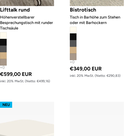
Lifttalk rund
Bistrotisch
Höhenverstellbarer
Tisch in Barhöhe zum Stehen
Besprechungstisch mit runder
oder mit Barhockern
Tischsäule
€349,00 EUR
€599,00 EUR
inkl. 20% MwSt. (Netto: €290,83)
inkl. 20% MwSt. (Netto: €499,16)
lt01 Laptoptisch – Gestell Schwarz (glatt)
Tischgestell s32 easy – Gestell Wei
NEU