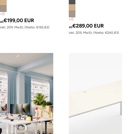
€199,00 EUR
ab
€289,00 EUR
ab
inkl. 20% MwSt. (Netto: €165,83)
inkl. 20% MwSt. (Netto: €240,83)
s120 – Gestell Schwarz (glatt)
s120 – Gestell Weiß (glatt)