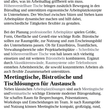
und alles, was im Arbeitsalltag griffbereit sein muss.
Höhenverstellbare Tische
bringen zusätzlich Bewegung in den
Büroalltag und unterstützen ergonomische Arbeitsplatzkonzepte
in Unternehmen. Der Wechsel zwischen Sitzen und Stehen kann
Arbeitsplätze dynamischer machen und hilft dabei,
unterschiedliche Tätigkeiten flexibler zu gestalten.
Bei der Planung
professioneller Arbeitsplätze
spielen Größe,
Form, Oberfläche und Gestell eine wichtige Rolle. Bürotische
sollten zur Raumgröße, zur Nutzung und zum Erscheinungsbild
des Unternehmens passen. Ob für Einzelbüros, Teamflächen,
Verwaltungsbereiche oder Projektarbeitsplätze –
Schreibtische
und
höhenverstellbare Tische
von hali lassen sich vielseitig
einsetzen und mit weiteren
Büromöbeln
kombinieren. Ergänzt
durch
Akustiktrennwände, Raumsysteme oder Telefonboxen
entstehen Arbeitsbereiche, die sowohl konzentriertes Arbeiten als
auch flexible Zusammenarbeit unterstützen.
Meetingtische, Bistrotische und
Tischlösungen für Austausch
Neben klassischen
Arbeitsplatzlösungen
sind auch
Meetingtische
und
Seminartische
wichtige Elemente moderner Bürogestaltung.
Sie schaffen Raum für Besprechungen, Präsentationen,
Workshops und Entscheidungen im Team. Je nach Raumgröße
und Nutzung können Meetingtische kompakt, großzügig, rund,