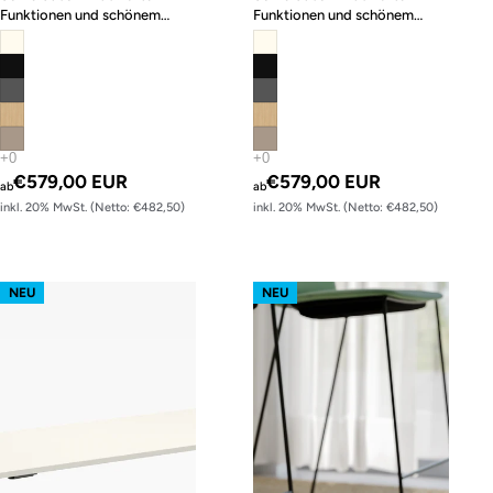
Funktionen und schönem
Funktionen und schönem
Design
Design
€579,00 EUR
€579,00 EUR
ab
ab
inkl. 20% MwSt. (Netto: €482,50)
inkl. 20% MwSt. (Netto: €482,50)
m510 – Gestell Schwarz (glatt)
s60 Stehtisch – Gestell Schwarz (gl
NEU
NEU