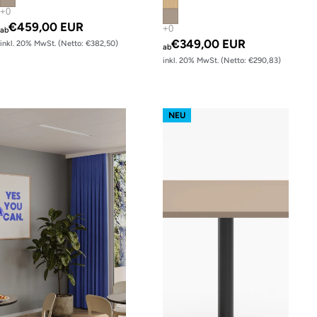
€459,00 EUR
ab
€349,00 EUR
inkl. 20% MwSt. (Netto: €382,50)
ab
inkl. 20% MwSt. (Netto: €290,83)
Rundtisch
Lifttalk quadratisch
NEU