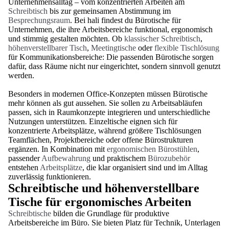
Unternehmensalltag – vom konzentrierten Arbeiten am
Schreibtisch
bis zur gemeinsamen Abstimmung im
Besprechungsraum
. Bei hali findest du Bürotische für
Unternehmen, die ihre Arbeitsbereiche funktional, ergonomisch
und stimmig gestalten möchten. Ob
klassischer Schreibtisch
,
höhenverstellbarer Tisch
,
Meetingtische
oder
flexible Tischlösung
für Kommunikationsbereiche: Die passenden Bürotische sorgen
dafür, dass Räume nicht nur eingerichtet, sondern sinnvoll genutzt
werden.
Besonders in modernen Office-Konzepten müssen Bürotische
mehr können als gut aussehen. Sie sollen zu Arbeitsabläufen
passen, sich in Raumkonzepte integrieren und unterschiedliche
Nutzungen unterstützen. Einzeltische eignen sich für
konzentrierte Arbeitsplätze, während größere Tischlösungen
Teamflächen, Projektbereiche oder offene Bürostrukturen
ergänzen. In Kombination mit
ergonomischen Bürostühlen
,
passender
Aufbewahrung
und praktischem
Bürozubehör
entstehen
Arbeitsplätze
, die klar organisiert sind und im Alltag
zuverlässig funktionieren.
Schreibtische und höhenverstellbare
Tische für ergonomisches Arbeiten
Schreibtische
bilden die Grundlage für produktive
Arbeitsbereiche im Büro. Sie bieten Platz für Technik, Unterlagen