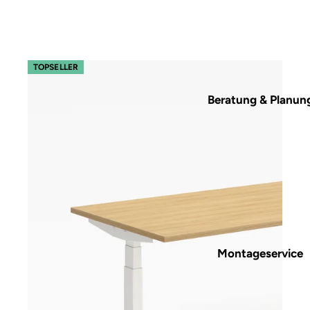
s32 easy – Gestell Weiß (glatt)
TOPSELLER
Beratung & Planun
Montageservice