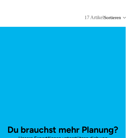
17 Artikel
Sortieren
Spalt
Du brauchst mehr Planung?