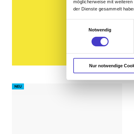
möglicherweise mit weiteren
der Dienste gesammelt habe
Einwilligungsauswahl
Notwendig
Nur notwendige Cook
s62 prime – Gestell Weiß (glatt)
NEU