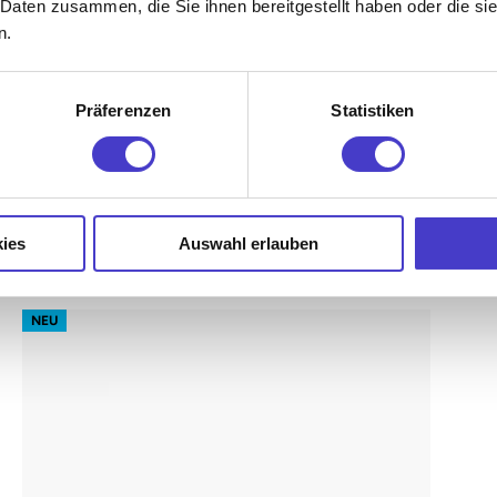
 Daten zusammen, die Sie ihnen bereitgestellt haben oder die s
Memory-Funktion
n.
Präferenzen
Statistiken
€479,00 EUR
ab
inkl. 20% MwSt. (Netto: €399,16)
ies
Auswahl erlauben
s62 prime – Gestell Schwarz (glatt)
NEU