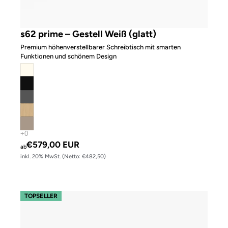
s62 prime – Gestell Weiß (glatt)
Premium höhenverstellbarer Schreibtisch mit smarten
Funktionen und schönem Design
€579,00 EUR
ab
inkl. 20% MwSt. (Netto: €482,50)
s110 – Gestell Schwarz (glatt)
TOPSELLER