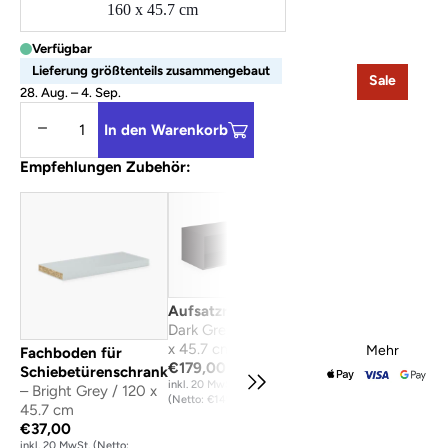
160 x 45.7 cm
Verfügbar
Lieferung größtenteils zusammengebaut
Sale
28. Aug. – 4. Sep.
Menge verringern
Menge erhöhen
In den Warenkorb
Empfehlungen Zubehör:
Aufsatzregal
–
Dark Grey / 120
x 45.7 cm
Mehr
Fachboden für
Aufsatz-
Auf
€179,00
Schiebetürenschrank
Schiebetürenschrank
Sch
inkl. 20 MwSt.
– Bright Grey / 120 x
– Black / 75 cm / 120
– Bl
(Netto: €149,16)
45.7 cm
x 45.7 cm
120
€37,00
€339,00
€3
inkl. 20 MwSt. (Netto:
inkl. 20 MwSt. (Netto:
inkl.