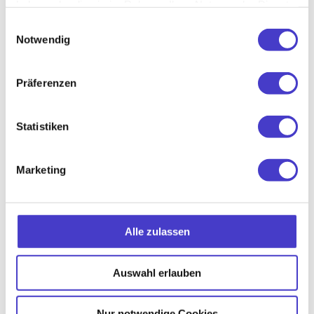
haben oder die sie im Rahmen Ihrer Nutzung der Dienste
gesammelt haben.
Einwilligungsauswahl
Notwendig
Bleib auf dem Laufenden
Präferenzen
und erhalte 10 € Rabatt!
Statistiken
Das Newsletter-Formular wird von unserem
Marketing
Versanddienstleister Brevo geladen und ist deshalb
ausgeblendet. Um dich anzumelden, müssen
Marketing-Cookies erlaubt werden.
Cookie-Einstellungen öffnen
Alle zulassen
Auswahl erlauben
Du hast Fragen?
Nur notwendige Cookies