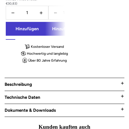
€30,83)
€282,50)
€332
−
+
−
+
−
+
Hinzufügen
Hinzufügen
Hinzufügen
Kostenloser Versand
Hochwertig und langlebig
Über 80 Jahre Erfahrung
Beschreibung
Technische Daten
Dokumente & Downloads
Kunden kauften auch