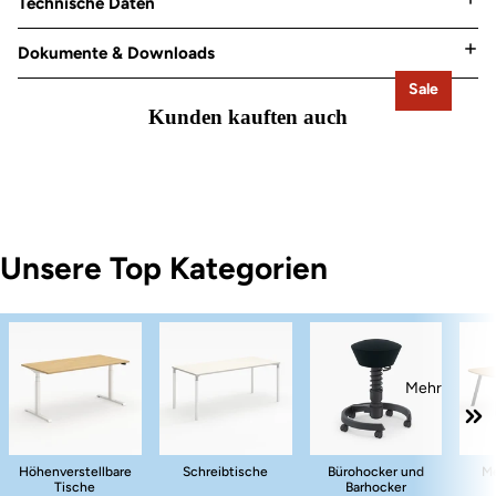
Technische Daten
Dokumente & Downloads
Sale
Kunden kauften auch
Unsere Top Kategorien
Mehr
Höhenverstellbare
Schreibtische
Bürohocker und
Me
Tische
Barhocker