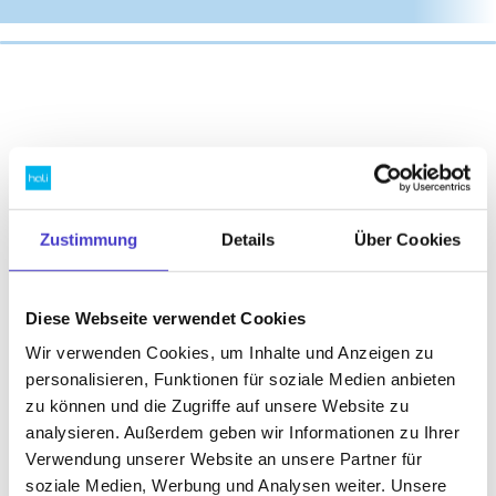
Bleib auf dem Laufenden
Zustimmung
Details
Über Cookies
und erhalte 10 € Rabatt!
Diese Webseite verwendet Cookies
Wir verwenden Cookies, um Inhalte und Anzeigen zu
personalisieren, Funktionen für soziale Medien anbieten
Das Newsletter-Formular wird von unserem
zu können und die Zugriffe auf unsere Website zu
Versanddienstleister Brevo geladen und ist deshalb
ausgeblendet. Um dich anzumelden, müssen
analysieren. Außerdem geben wir Informationen zu Ihrer
Marketing-Cookies erlaubt werden.
Verwendung unserer Website an unsere Partner für
Cookie-Einstellungen öffnen
soziale Medien, Werbung und Analysen weiter. Unsere