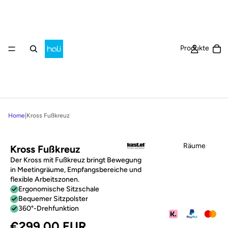
Ar
Produkte
Home
|
Kross Fußkreuz
Räume
Kross Fußkreuz
Der Kross mit Fußkreuz bringt Bewegung
in Meetingräume, Empfangsbereiche und
flexible Arbeitszonen.
Ergonomische Sitzschale
Bequemer Sitzpolster
360°-Drehfunktion
€299,00 EUR