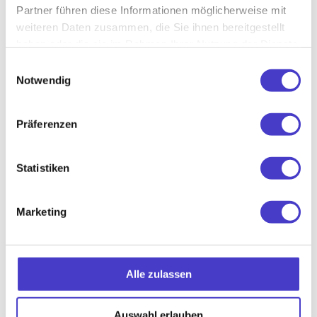
Partner führen diese Informationen möglicherweise mit
weiteren Daten zusammen, die Sie ihnen bereitgestellt
haben oder die sie im Rahmen Ihrer Nutzung der Dienste
gesammelt haben.
Du hast Fragen?
Einwilligungsauswahl
Notwendig
Egal ob es um deine Bestellung, ein Produkt oder die Planung
deines Arbeitsplatzes geht: Unser Team unterstützt dich
Präferenzen
gerne persönlich. Such dir einfach den passenden
Kontaktweg aus. Wir freuen uns, von dir zu hören.
Statistiken
Service-Hotline
Tel.: +43 5 048151 - 2000
Marketing
Mo-Do 08:00 - 16:30 Uhr
Fr 8:00 - 12:30 Uhr
E-Mail
Alle zulassen
kundenservice@hali.at
Auswahl erlauben